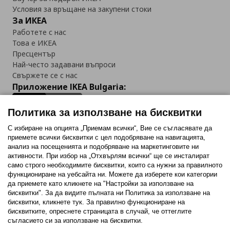
Условия за връщане на закупени стоки
За ИКЕА
Работете с нас
Това е ИКЕА
Пресцентър
Най-често задавани въпроси
Свържете се с нас
Приложение IKEA Bulgaria:
Политика за използване на бисквитки
С избиране на опцията „Приемам всички“, Вие се съгласявате да
приемете всички бисквитки с цел подобряване на навигацията,
Последвайте ни:
анализ на посещенията и подобряване на маркетинговите ни
активности. При избор на „Отхвърлям всички“ ще се инсталират
Facebook
Twitter
Youtube
Pinterest
Instagram
само строго необходимитe бисквитки, които са нужни за правилното
функциониране на уебсайта ни. Можете да изберете кои категории
да приемете като кликнете на "Настройки за използване на
бисквитки". За да видите пълната ни Политика за използване на
бисквитки, кликнете тук. За правилно функциониране на
бисквитките, опреснете страницата в случай, че оттеглите
съгласието си за използване на бисквитки.
Политика за използване на бисквитки (Cookies)