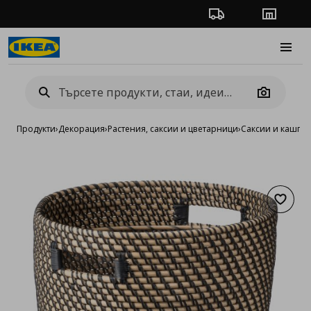
Проследяване на п
Магази
Burge
Camera
Продукти
›
Декорация
›
Растения, саксии и цветарници
›
Саксии и кашпи
›
Добав