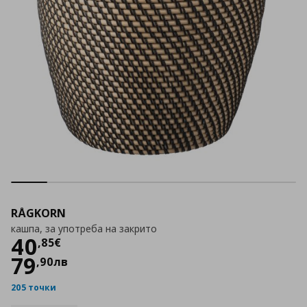
RÅGKORN
кашпа, за употреба на закрито
Цена
40,85 €
40
,
85
€
79
,
90
лв
205 точки