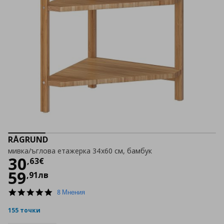
RÅGRUND
мивка/ъглова етажерка 34x60 см, бамбук
Цена
30,63 €
30
,
63
€
59
,
91
лв
5.0
8 Мнения
star
rating
155 точки