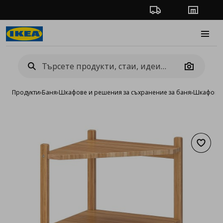
Проследяване на п
Магази
Burge
Camera
Продукти
›
Баня
›
Шкафове и решения за съхранение за баня
›
Шкафове 
Добав