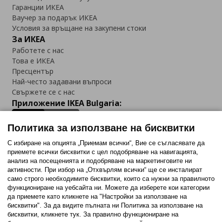
Гаранции ИКЕА
Ваучер за подарък ИКЕА
Условия за връщане на закупени стоки
За ИКЕА
Работете с нас
Това е ИКЕА
Пресцентър
Най-често задавани въпроси
Свържете се с нас
Приложение IKEA Bulgaria:
Политика за използване на бисквитки
С избиране на опцията „Приемам всички“, Вие се съгласявате да
приемете всички бисквитки с цел подобряване на навигацията,
Последвайте ни:
анализ на посещенията и подобряване на маркетинговите ни
активности. При избор на „Отхвърлям всички“ ще се инсталират
Facebook
Twitter
Youtube
Pinterest
Instagram
само строго необходимитe бисквитки, които са нужни за правилното
функциониране на уебсайта ни. Можете да изберете кои категории
да приемете като кликнете на "Настройки за използване на
бисквитки". За да видите пълната ни Политика за използване на
бисквитки, кликнете тук. За правилно функциониране на