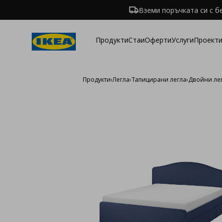
Вземи поръчката си с б
Продукти
Стаи
Оферти
Услуги
Проекти
Продукти
›
Легла
›
Тапицирани легла
›
Двойни ле