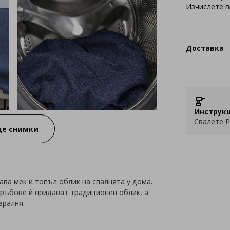
Изчислете в
Доставка
Инструкц
Свалете P
е снимки
ава мек и топъл облик на спалнята у дома.
 ръбове ѝ придават традиционен облик, а
ералня.