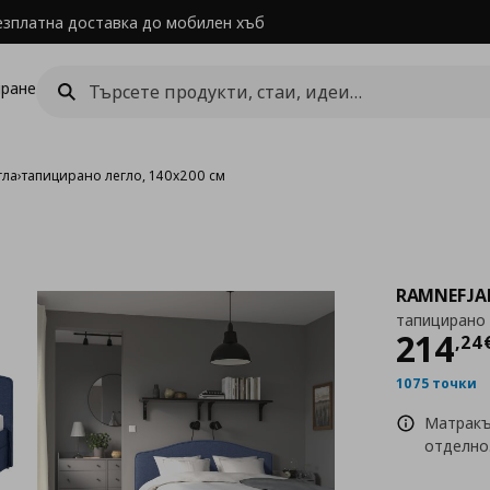
езплатна доставка до мобилен хъб
ране
гла
›
тапицирано легло, 140x200 см
RAMNEFJA
тапицирано 
Цен
214
,
24
1075 точки
Матракъ
отделно