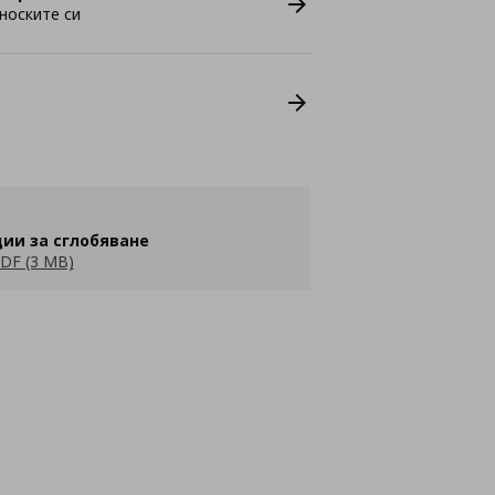
носките си
ии за сглобяване
DF (3 MB)