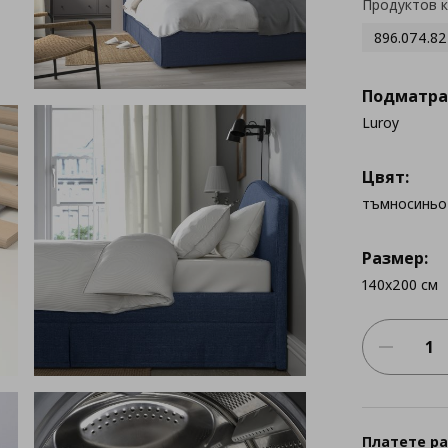
Продуктов 
896.074.82
Подматра
Luroy
Цвят:
тъмносиньо
Размер:
140x200 см
Платете ра