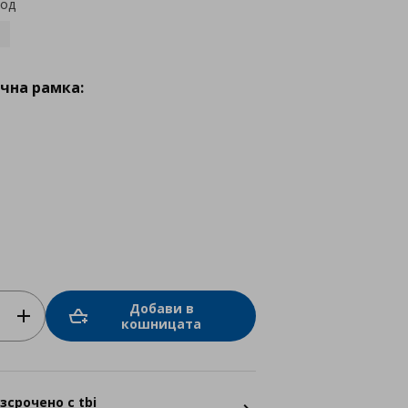
код
чна рамка:
Добави в
кошницата
зсрочено с tbi