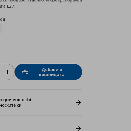
ка E27.
код
Добави в
кошницата
зсрочено с tbi
носките си