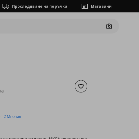
Проследяване на поръчка
Магазини
Camera
Добави към списъка с люб
па
а
43,92 €
5.0
2 Мнения
star
rating
а се продава отделно. ИКЕА препоръчва