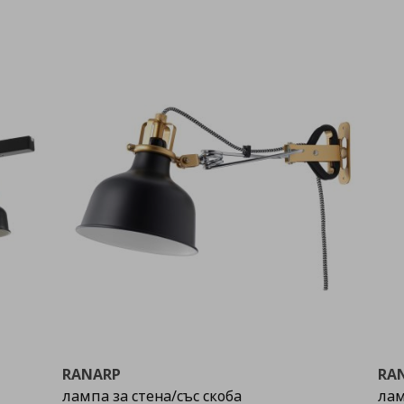
RANARP
RA
лампа за стена/със скоба
лам