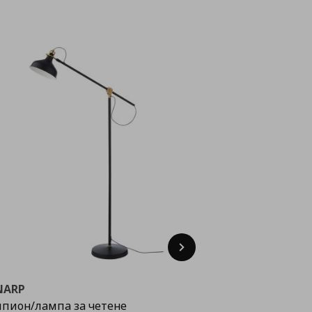
Next
NARP
пион/лампа за четене