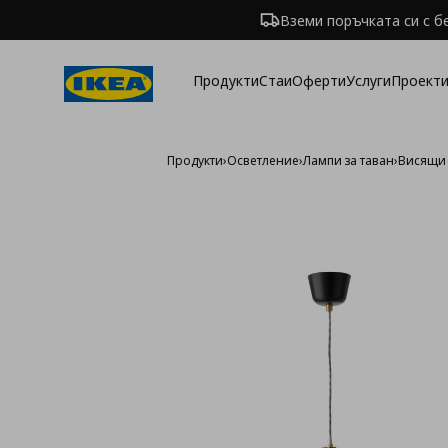
Вземи поръчката си с б
Продукти
Стаи
Оферти
Услуги
Проекти
Продукти
›
Осветление
›
Лампи за таван
›
Висящи