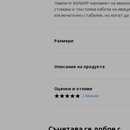
Лампите RANARP напомнят на минало
стомана и текстилни кабели на ивици
изключително стабилни, но могат да 
Размери
Описание на продукта
Оценки и отзиви
5.0
2 Мнения
star
rating
Съчетава се добре с