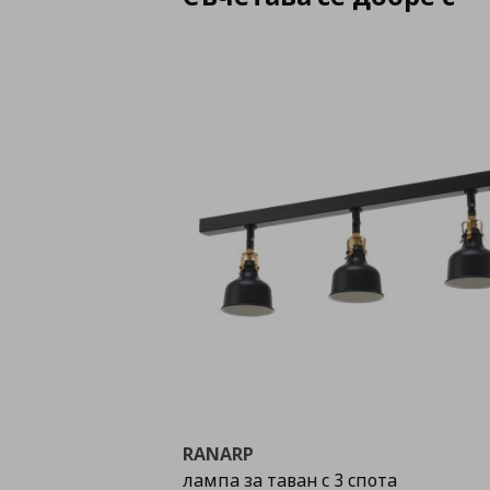
RANARP
лампа за таван с 3 спота