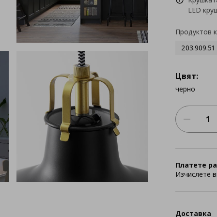
LED круш
Продуктов 
203.909.51
Цвят:
черно
Платете ра
Изчислете в
Доставка