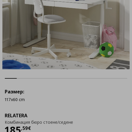
Размер:
117x60 cm
RELATERA
Комбинация бюро стоене/седене
Цена
185,59 €
185
,
59
€