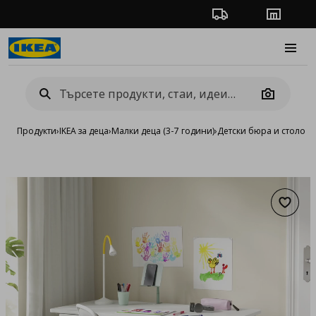
Проследяване на п
Магази
Burge
Camera
Продукти
›
IKEA за деца
›
Малки деца (3-7 години)
›
Детски бюра и столове
Добав