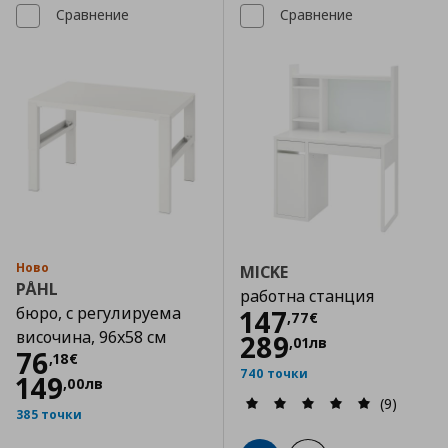
Сравнение
Сравнение
Ново
MICKE
PÅHL
работна станция
бюро, с регулируема
Цена
147,77 €
147
,
77
€
височина, 96x58 см
289
,
01
лв
Цена
76,18 €
76
,
18
€
740 точки
149
,
00
лв
(9)
385 точки