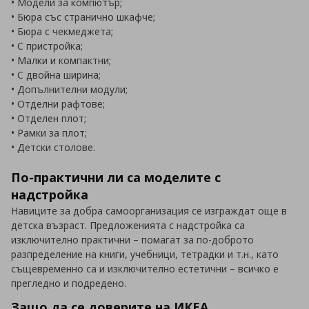
• Модели за компютър;
• Бюра със странично шкафче;
• Бюра с чекмеджета;
• С пристройка;
• Малки и компактни;
• С двойна ширина;
• Допълнителни модули;
• Отделни рафтове;
• Отделен плот;
• Рамки за плот;
• Детски столове.
По-практични ли са моделите с
надстройка
Навиците за добра самоорганизация се изграждат още в
детска възраст. Предложенията с надстройка са
изключително практични – помагат за по-доброто
разпределение на книги, учебници, тетрадки и т.н., като
същевременно са и изключително естетични – всичко е
прегледно и подредено.
Защо да се доверите на ИКЕА