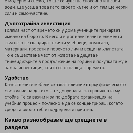
е модерно и свежо, то ще се чувства спокойно и в свои
води. Ще усеща това като своето кътче и от там ще черпи
сили и самочувствие.
Дълготрайна инвестиция
Голяма част от времето си у дома учениците прекарват
именно на бюрото. В него и в допълнителните елементи
към него се складират всички учебници, помагала,
материали, проекти и повечето лични вещи на хлапетата.
То е съществена част от живота на децата и
тийнейджърите в продължение на години и покупката му е
важна инвестиция, която се отплаща с времето.
Удобство
Качествените мебели оказват влияние върху физическото
състояние на детето – те допринасят за правилната му
стойка. Те са важни и за по-добрата организация на
учебния процес – по-лесно е да се концентрираш, когато
средата около теб е подредена и приятна.
Какво разнообразие ще срещнете в
раздела