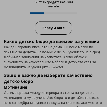
12 от 38 продукта налични
онлайн
12 от 38 продукта налични онла
Progress:
Зареди още
Какво детско бюро да вземем за ученика
Как да направим писането на домашни поне малко по-
приятно за децата? За всички е ясно – учението не е сред
любимите занимания на хлапетата. Какво обаче е
значението на качествените мебели в детската стая за
мотивацията на учениците? Вижте!
Защо е важно да изберете качествено
детско бюро
Мотивация
Да, има връзка между интериора в стаята на детето и
мотивацията му за учене. Ако бюрото и детайлите около
него са подбрани в унисон с вкуса на хлапето, ако мястото