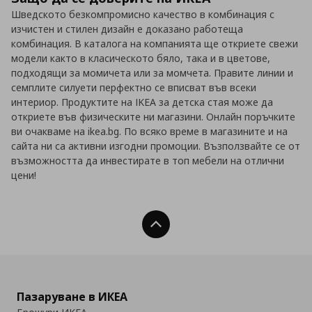
Шведското безкомпромисно качество в комбинация с
изчистен и стилен дизайн е доказано работеща
комбинация. В каталога на компанията ще откриете свежи
модели както в класическото бяло, така и в цветове,
подходящи за момичета или за момчета. Правите линии и
семплите силуети перфектно се вписват във всеки
интериор. Продуктите на IKEA за детска стая може да
откриете във физическите ни магазини. Онлайн поръчките
ви очакваме на ikea.bg. По всяко време в магазините и на
сайта ни са активни изгодни промоции. Възползвайте се от
възможността да инвестирате в топ мебели на отлични
цени!
Нагоре
Пазаруване в ИКЕА