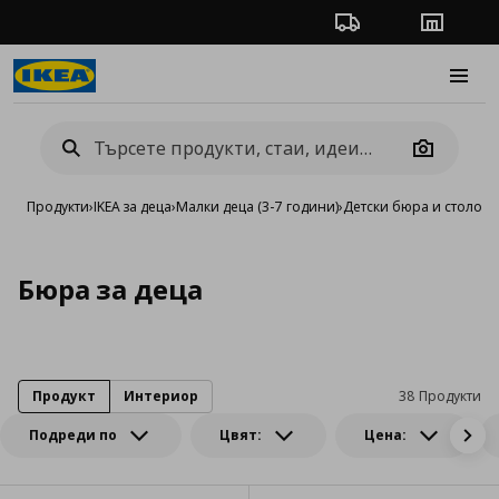
Проследяване на п
Магази
Burge
Camera
Продукти
›
IKEA за деца
›
Малки деца (3-7 години)
›
Детски бюра и столове
Бюра за деца
Продукт
Интериор
38 Продукти
Подреди по
Цвят:
Цена: