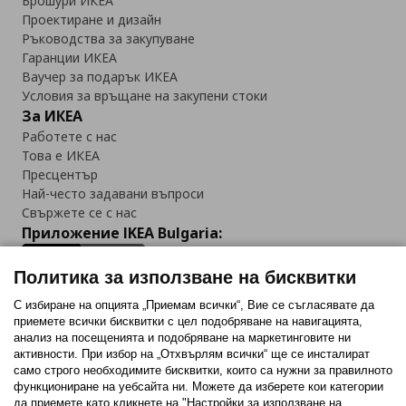
Брошури ИКЕА
Проектиране и дизайн
Ръководства за закупуване
Гаранции ИКЕА
Ваучер за подарък ИКЕА
Условия за връщане на закупени стоки
За ИКЕА
Работете с нас
Това е ИКЕА
Пресцентър
Най-често задавани въпроси
Свържете се с нас
Приложение IKEA Bulgaria:
Политика за използване на бисквитки
С избиране на опцията „Приемам всички“, Вие се съгласявате да
приемете всички бисквитки с цел подобряване на навигацията,
Последвайте ни:
анализ на посещенията и подобряване на маркетинговите ни
активности. При избор на „Отхвърлям всички“ ще се инсталират
Facebook
Twitter
Youtube
Pinterest
Instagram
само строго необходимитe бисквитки, които са нужни за правилното
функциониране на уебсайта ни. Можете да изберете кои категории
да приемете като кликнете на "Настройки за използване на