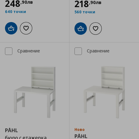
248
218
,
90
лв
,
90
лв
640 точки
560 точки
Добави в кошницата
Добави към списъка с любими
Добави в кошницата
Добави към списъка
Сравнение
Сравнение
PÅHL
Ново
PÅHL
бюро с етажерка