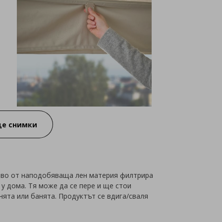
е снимки
о от наподобяваща лен материя филтрира
у дома. Тя може да се пере и ще стои
хнята или банята. Продуктът се вдига/сваля