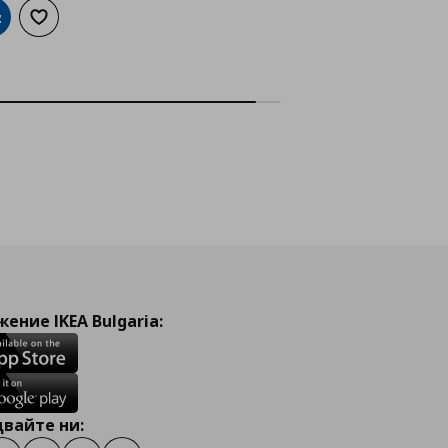
обави в кошницата
Добави към списъка с любими
ение IKEA Bulgaria:
вайте ни: