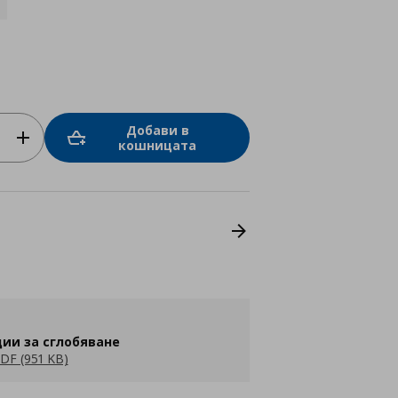
Добави в
кошницата
ии за сглобяване
DF (951 KB)