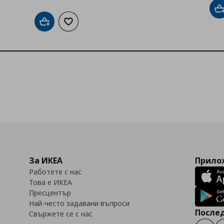
Д
Добави в кошницата
Добави към списъка с любими
За ИКЕА
Прилож
Работете с нас
Това е ИКЕА
Пресцентър
Най-често задавани въпроси
Послед
Свържете се с нас