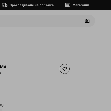
Проследяване на поръчка
Магазини
Camera
MMA
Добави към списъка с люб
а
а
25,51 €
код