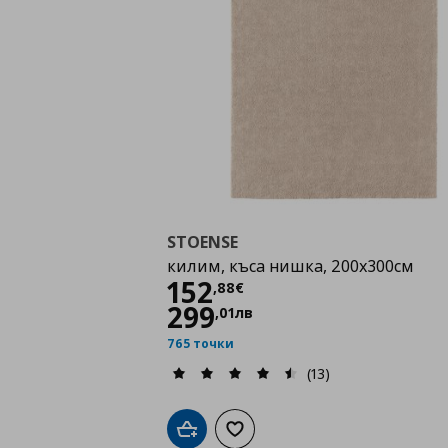
STOENSE
килим, къса нишка, 200x300см
Цена
152,88 €
152
,
88
€
299
,
01
лв
765 точки
(13)
Добави в кошницата
Добави към списъка с любими