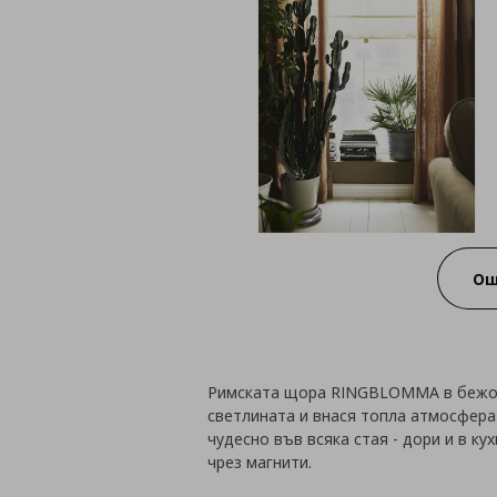
Ощ
Римската щора RINGBLOMMA в бежов
светлината и внася топла атмосфера 
чудесно във всяка стая - дори и в ку
чрез магнити.