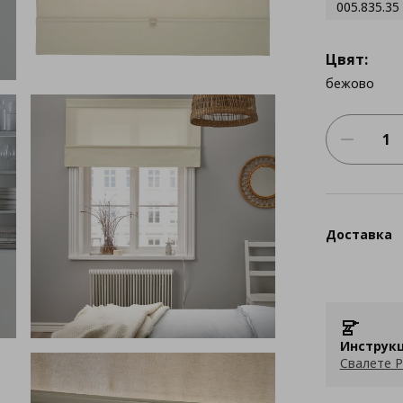
005.835.35
Цвят:
бежово
Доставка
Инструкц
Свалете P