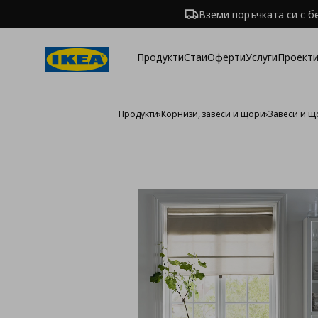
Вземи поръчката си с б
Продукти
Стаи
Оферти
Услуги
Проекти
Продукти
›
Корнизи, завеси и щори
›
Завеси и 