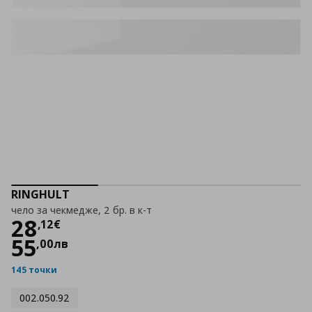
RINGHULT
чело за чекмедже, 2 бр. в к-т
Цена
28,12 €
28
,
12
€
55
,
00
лв
145 точки
002.050.92