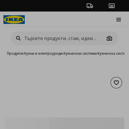
Проследяване на п
Магази
Burge
Camera
Продукти
›
Кухни и електроуреди
›
Кухненски системи
›
Кухненска систе
Добав