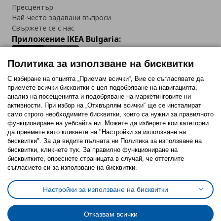
Пресцентър
Най-често задавани въпроси
Свържете се с нас
Приложение IKEA Bulgaria:
Политика за използване на бисквитки
С избиране на опцията „Приемам всички“, Вие се съгласявате да
приемете всички бисквитки с цел подобряване на навигацията,
Последвайте ни:
анализ на посещенията и подобряване на маркетинговите ни
активности. При избор на „Отхвърлям всички“ ще се инсталират
Facebook
Twitter
Youtube
Pinterest
Instagram
само строго необходимитe бисквитки, които са нужни за правилното
функциониране на уебсайта ни. Можете да изберете кои категории
да приемете като кликнете на "Настройки за използване на
бисквитки". За да видите пълната ни Политика за използване на
бисквитки, кликнете тук. За правилно функциониране на
бисквитките, опреснете страницата в случай, че оттеглите
съгласието си за използване на бисквитки.
Политика за използване на бисквитки (Cookies)
Избор на настройки за използване на бисквитки
Настройки за използване на бисквитки
Условия за ползване на ikea.bg
Обща политика за личните данни
Политика за защита на личните данни на ikea.bg
Общи условия на програма IKEA Family
Отказвам всички