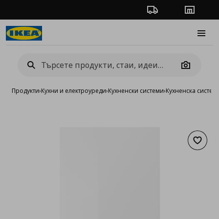
Проследяване на п
Магази
Burge
Camera
Продукти
›
Кухни и електроуреди
›
Кухненски системи
›
Кухненска систе
Добав