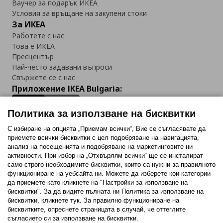
Ваучер за подарък ИКЕА
Условия за връщане на закупени стоки
За ИКЕА
Работете с нас
Това е ИКЕА
Пресцентър
Най-често задавани въпроси
Свържете се с нас
Приложение IKEA Bulgaria:
Политика за използване на бисквитки
С избиране на опцията „Приемам всички“, Вие се съгласявате да
приемете всички бисквитки с цел подобряване на навигацията,
Последвайте ни:
анализ на посещенията и подобряване на маркетинговите ни
активности. При избор на „Отхвърлям всички“ ще се инсталират
Facebook
Twitter
Youtube
Pinterest
Instagram
само строго необходимитe бисквитки, които са нужни за правилното
функциониране на уебсайта ни. Можете да изберете кои категории
да приемете като кликнете на "Настройки за използване на
бисквитки". За да видите пълната ни Политика за използване на
бисквитки, кликнете тук. За правилно функциониране на
бисквитките, опреснете страницата в случай, че оттеглите
съгласието си за използване на бисквитки.
Политика за използване на бисквитки (Cookies)