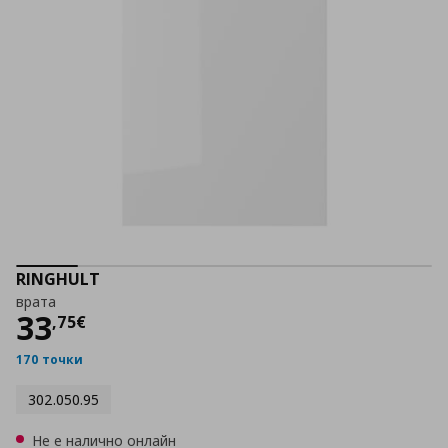
RINGHULT
врата
Цена
33,75 €
33
,
75
€
170 точки
302.050.95
Не е налично онлайн