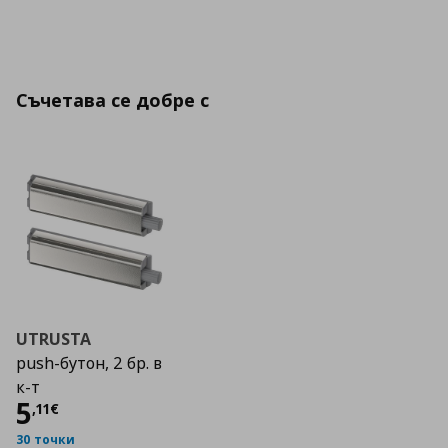
Съчетава се добре с
UTRUSTA
push-бутон, 2 бр. в
к-т
Цена
5,11 €
5
,
11
€
30 точки