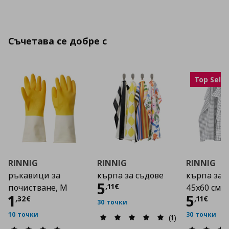
Съчетава се добре с
Top Selle
RINNIG
RINNIG
RINNIG
ръкавици за
кърпа за съдове
кърпа за с
Цена
5,11 €
5
,
11
€
почистване, M
45x60 см; 4
Цена
1,32 €
Цена
1
5
,
32
€
,
11
€
30 точки
10 точки
30 точки
(1)