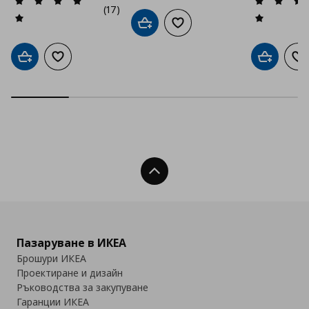
(17)
Добави в кошницата
Добави към списъка с люб
Добави в кошницата
Добави към списъка с любими
Добави в
До
Нагоре
Пазаруване в ИКЕА
Брошури ИКЕА
Проектиране и дизайн
Ръководства за закупуване
Гаранции ИКЕА