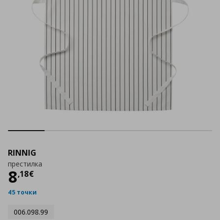
RINNIG
престилка
Цена
8,18 €
8
,
18
€
45 точки
006.098.99