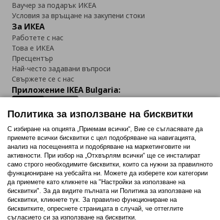
Ваучер за подарък ИКЕА
Условия за връщане на закупени стоки
За ИКЕА
Работете с нас
Това е ИКЕА
Пресцентър
Най-често задавани въпроси
Свържете се с нас
Приложение IKEA Bulgaria:
Политика за използване на бисквитки
С избиране на опцията „Приемам всички“, Вие се съгласявате да
приемете всички бисквитки с цел подобряване на навигацията,
Последвайте ни:
анализ на посещенията и подобряване на маркетинговите ни
активности. При избор на „Отхвърлям всички“ ще се инсталират
Facebook
Twitter
Youtube
Pinterest
Instagram
само строго необходимитe бисквитки, които са нужни за правилното
функциониране на уебсайта ни. Можете да изберете кои категории
да приемете като кликнете на "Настройки за използване на
бисквитки". За да видите пълната ни Политика за използване на
бисквитки, кликнете тук. За правилно функциониране на
бисквитките, опреснете страницата в случай, че оттеглите
съгласието си за използване на бисквитки.
Политика за използване на бисквитки (Cookies)