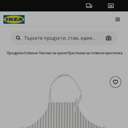
Проследяване на п
Магази
Burge
Camera
Продукти
›
Готвене
›
Текстил за кухня
›
Престилки за готвене
›
престилка
Добав