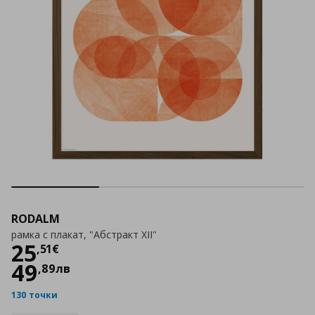
RODALM
рамка с плакат, "Абстракт XII"
Цена
25,51 €
25
,
51
€
49
,
89
лв
130 точки