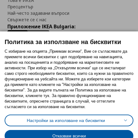
Това е ИКЕА
Пресцентър
Най-често задавани въпроси
Свържете се с нас
Приложение IKEA Bulgaria:
Политика за използване на бисквитки
С избиране на опцията „Приемам всички“, Вие се съгласявате да
приемете всички бисквитки с цел подобряване на навигацията,
Последвайте ни:
анализ на посещенията и подобряване на маркетинговите ни
активности. При избор на „Отхвърлям всички“ ще се инсталират
Facebook
Twitter
Youtube
Pinterest
Instagram
само строго необходимитe бисквитки, които са нужни за правилното
функциониране на уебсайта ни. Можете да изберете кои категории
да приемете като кликнете на "Настройки за използване на
бисквитки". За да видите пълната ни Политика за използване на
бисквитки, кликнете тук. За правилно функциониране на
бисквитките, опреснете страницата в случай, че оттеглите
съгласието си за използване на бисквитки.
Политика за използване на бисквитки (Cookies)
Избор на настройки за използване на бисквитки
Настройки за използване на бисквитки
Условия за ползване на ikea.bg
Обща политика за личните данни
Политика за защита на личните данни на ikea.bg
Общи условия на програма IKEA Family
Отказвам всички