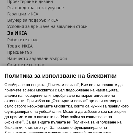
Проектиране и дизайн
Ръководства за закупуване
Гаранции ИКЕА
Ваучер за подарък ИКЕА
Условия за връщане на закупени стоки
За ИКЕА
Работете с нас
Това е ИКЕА
Пресцентър
Най-често задавани въпроси
Свържете се с нас
Приложение IKEA Bulgaria:
Политика за използване на бисквитки
С избиране на опцията „Приемам всички“, Вие се съгласявате да
приемете всички бисквитки с цел подобряване на навигацията,
анализ на посещенията и подобряване на маркетинговите ни
активности. При избор на „Отхвърлям всички“ ще се инсталират
Последвайте ни:
само строго необходимитe бисквитки, които са нужни за правилното
функциониране на уебсайта ни. Можете да изберете кои категории
Facebook
Twitter
Youtube
Pinterest
Instagram
да приемете като кликнете на "Настройки за използване на
бисквитки". За да видите пълната ни Политика за използване на
бисквитки, кликнете тук. За правилно функциониране на
бисквитките, опреснете страницата в случай, че оттеглите