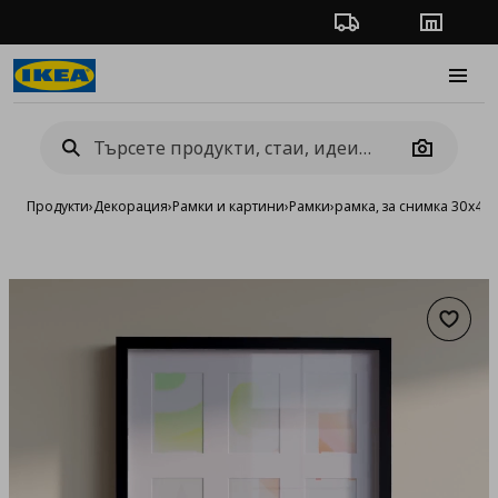
Проследяване на п
Магази
Burge
Camera
Продукти
›
Декорация
›
Рамки и картини
›
Рамки
›
рамка, за снимка 30x40
Добав