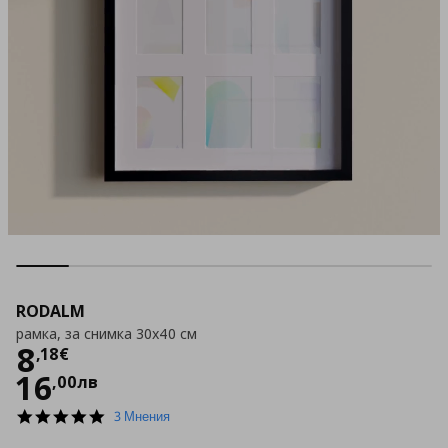
RODALM
рамка, за снимка 30x40 см
Цена
8,18 €
8
,
18
€
16
,
00
лв
5.0
3 Мнения
star