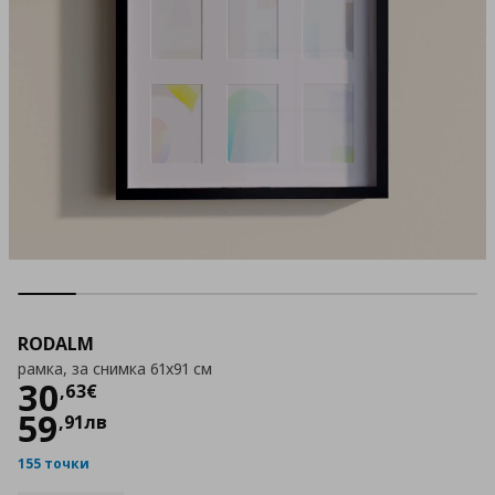
RODALM
рамка, за снимка 61x91 см
Цена
30,63 €
30
,
63
€
59
,
91
лв
155 точки