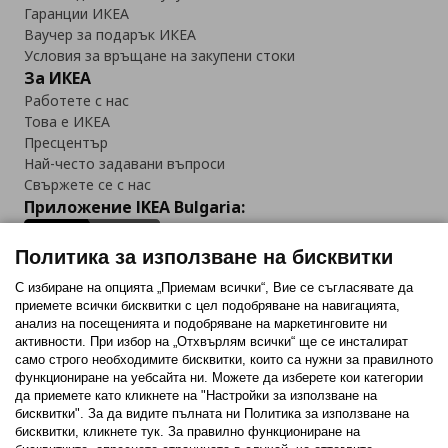
Гаранции ИКЕА
Ваучер за подарък ИКЕА
Условия за връщане на закупени стоки
За ИКЕА
Работете с нас
Това е ИКЕА
Пресцентър
Най-често задавани въпроси
Свържете се с нас
Приложение IKEA Bulgaria:
Политика за използване на бисквитки
С избиране на опцията „Приемам всички“, Вие се съгласявате да
приемете всички бисквитки с цел подобряване на навигацията,
Последвайте ни:
анализ на посещенията и подобряване на маркетинговите ни
активности. При избор на „Отхвърлям всички“ ще се инсталират
Facebook
Twitter
Youtube
Pinterest
Instagram
само строго необходимитe бисквитки, които са нужни за правилното
функциониране на уебсайта ни. Можете да изберете кои категории
да приемете като кликнете на "Настройки за използване на
бисквитки". За да видите пълната ни Политика за използване на
бисквитки, кликнете тук. За правилно функциониране на