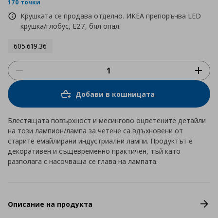
rating
170 точки
Крушката се продава отделно. ИКЕА препоръчва LED
крушка/глобус, E27, бял опал.
605.619.36
Добави в кошницата
Блестящата повърхност и месингово оцветените детайли
на този лампион/лампа за четене са вдъхновени от
старите емайлирани индустриални лампи. Продуктът е
декоративен и същевременно практичен, тъй като
разполага с насочваща се глава на лампата.
Описание на продукта