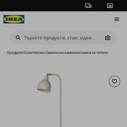
Проследяване на п
Магази
Burge
Camera
Продукти
›
Осветление
›
Лампиони
›
лампион/лампа за четене
Добав