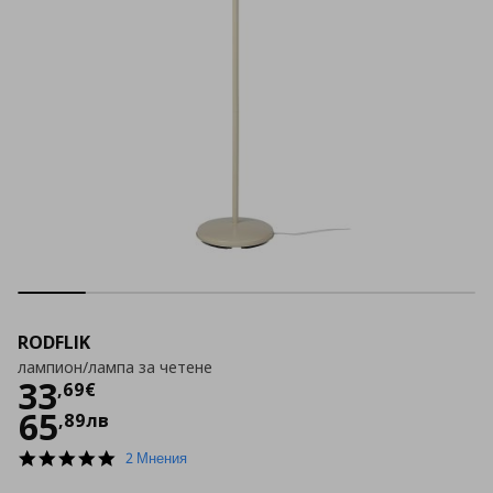
RODFLIK
лампион/лампа за четене
Цена
33,69 €
33
,
69
€
65
,
89
лв
5.0
2 Мнения
star