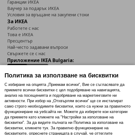
Гаранции ИКЕА
Ваучер за подарък ИКЕА
Условия за връщане на закупени стоки
За ИКЕА
Работете с нас
Това е ИКЕА
Пресцентър
Най-често задавани въпроси
Свържете се с нас
Приложение IKEA Bulgaria:
Политика за използване на бисквитки
С избиране на опцията „Приемам всички“, Вие се съгласявате да
приемете всички бисквитки с цел подобряване на навигацията,
Последвайте ни:
анализ на посещенията и подобряване на маркетинговите ни
активности. При избор на „Отхвърлям всички“ ще се инсталират
Facebook
Twitter
Youtube
Pinterest
Instagram
само строго необходимитe бисквитки, които са нужни за правилното
функциониране на уебсайта ни. Можете да изберете кои категории
да приемете като кликнете на "Настройки за използване на
бисквитки". За да видите пълната ни Политика за използване на
бисквитки, кликнете тук. За правилно функциониране на
бисквитките, опреснете страницата в случай, че оттеглите