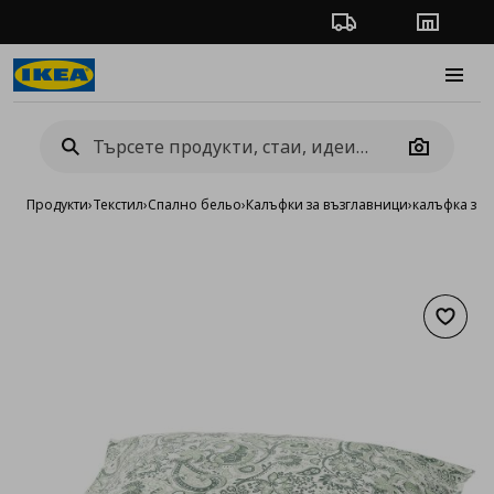
Проследяване на п
Магази
Burge
Camera
Продукти
›
Текстил
›
Спално бельо
›
Калъфки за възглавници
›
калъфка за 
Добав