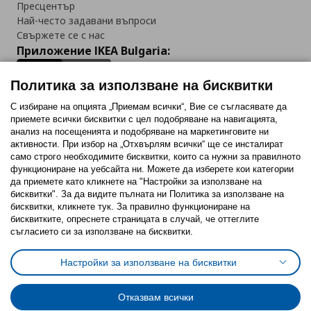
Пресцентър
Най-често задавани въпроси
Свържете се с нас
Приложение IKEA Bulgaria:
Политика за използване на бисквитки
С избиране на опцията „Приемам всички“, Вие се съгласявате да
приемете всички бисквитки с цел подобряване на навигацията,
Последвайте ни:
анализ на посещенията и подобряване на маркетинговите ни
активности. При избор на „Отхвърлям всички“ ще се инсталират
Facebook
Twitter
Youtube
Pinterest
Instagram
само строго необходимитe бисквитки, които са нужни за правилното
функциониране на уебсайта ни. Можете да изберете кои категории
да приемете като кликнете на "Настройки за използване на
бисквитки". За да видите пълната ни Политика за използване на
бисквитки, кликнете тук. За правилно функциониране на
бисквитките, опреснете страницата в случай, че оттеглите
съгласието си за използване на бисквитки.
Политика за използване на бисквитки (Cookies)
Избор на настройки за използване на бисквитки
Настройки за използване на бисквитки
Условия за ползване на ikea.bg
Обща политика за личните данни
Политика за защита на личните данни на ikea.bg
Общи условия на програма IKEA Family
Отказвам всички
Политика за защита на лични данни на програма IKEA Family