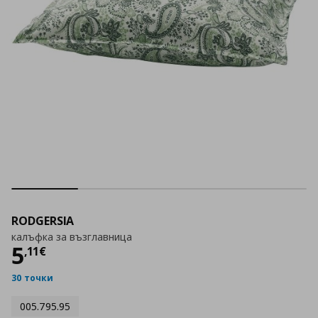
RODGERSIA
калъфка за възглавница
Цена
5,11 €
5
,
11
€
30 точки
005.795.95