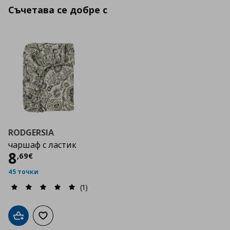
Съчетава се добре с
RODGERSIA
чаршаф с ластик
Цена
8,69 €
8
,
69
€
45 точки
(1)
Добави в кошницата
Добави към списъка с любими