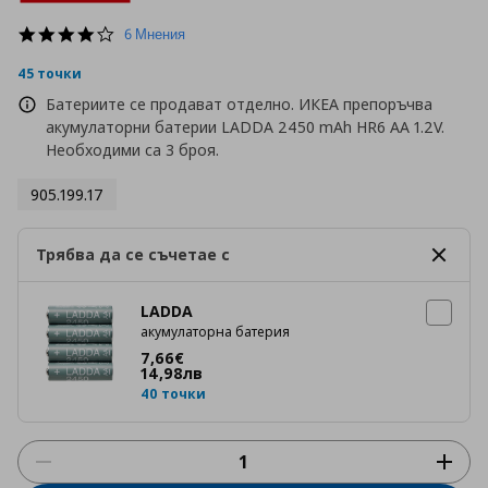
4.2
6 Мнения
star
rating
45 точки
Батериите се продават отделно. ИКЕА препоръчва
акумулаторни батерии LADDA 2450 mAh HR6 AA 1.2V.
Необходими са 3 броя.
905.199.17
Трябва да се съчетае с
LADDA
акумулаторна батерия
Цена
7,66 €
7
,
66
€
14
,
98
лв
40 точки