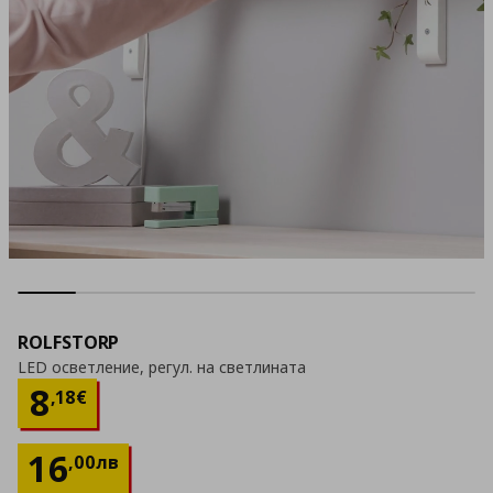
ROLFSTORP
LED осветление, регул. на светлината
Цена
8,18 €
8
,
18
€
16
,
00
лв