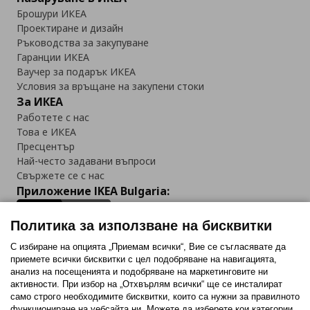
Брошури ИКЕА
Проектиране и дизайн
Ръководства за закупуване
Гаранции ИКЕА
Ваучер за подарък ИКЕА
Условия за връщане на закупени стоки
За ИКЕА
Работете с нас
Това е ИКЕА
Пресцентър
Най-често задавани въпроси
Свържете се с нас
Приложение IKEA Bulgaria:
Политика за използване на бисквитки
С избиране на опцията „Приемам всички“, Вие се съгласявате да
приемете всички бисквитки с цел подобряване на навигацията,
Последвайте ни:
анализ на посещенията и подобряване на маркетинговите ни
активности. При избор на „Отхвърлям всички“ ще се инсталират
Facebook
Twitter
Youtube
Pinterest
Instagram
само строго необходимитe бисквитки, които са нужни за правилното
функциониране на уебсайта ни. Можете да изберете кои категории