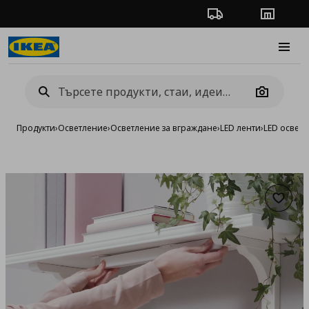
Проследяване на п
Магази
Burge
Camera
Продукти
›
Осветление
›
Осветление за вграждане
›
LED ленти
›
LED осветл
Добав