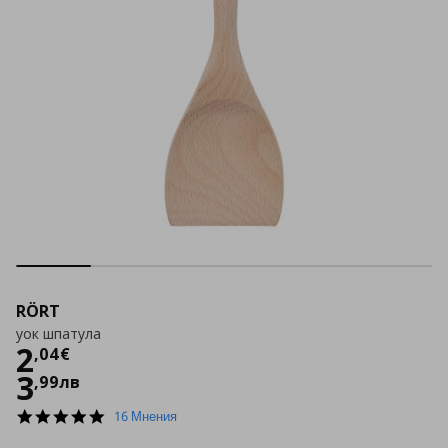
RÖRT
уок шпатула
Цена
2,04 €
2
,
04
€
3
,
99
лв
4.8
16 Мнения
star