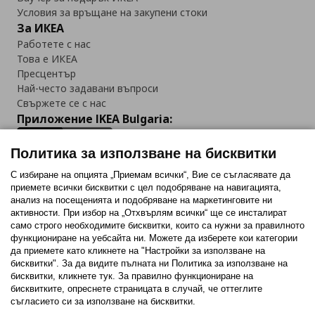
Условия за връщане на закупени стоки
За ИКЕА
Работете с нас
Това е ИКЕА
Пресцентър
Най-често задавани въпроси
Свържете се с нас
Приложение IKEA Bulgaria:
Политика за използване на бисквитки
С избиране на опцията „Приемам всички“, Вие се съгласявате да
приемете всички бисквитки с цел подобряване на навигацията,
Последвайте ни:
анализ на посещенията и подобряване на маркетинговите ни
активности. При избор на „Отхвърлям всички“ ще се инсталират
Facebook
Twitter
Youtube
Pinterest
Instagram
само строго необходимитe бисквитки, които са нужни за правилното
функциониране на уебсайта ни. Можете да изберете кои категории
да приемете като кликнете на "Настройки за използване на
бисквитки". За да видите пълната ни Политика за използване на
бисквитки, кликнете тук. За правилно функциониране на
бисквитките, опреснете страницата в случай, че оттеглите
съгласието си за използване на бисквитки.
Политика за използване на бисквитки (Cookies)