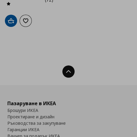
Добави в кошницата
Добави към списъка с любими
Нагоре
Пазаруване в ИКЕА
Брошури ИКЕА
Проектиране и дизайн
Ръководства за закупуване
Гаранции ИКЕА
Ваучер за подарък ИКЕА