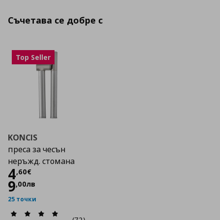
Съчетава се добре с
Top Seller
KONCIS
преса за чесън
неръжд. стомана
Цена
4,60 €
4
,
60
€
9
,
00
лв
25 точки
(72)