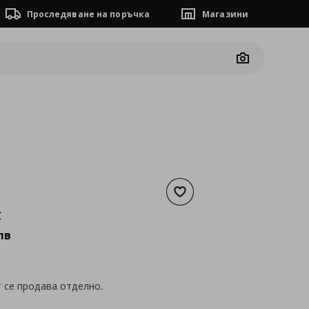
Проследяване на поръчка
Магазини
Camera
Добави към списъка с люб
а
137,54 €
€
лв
 се продава отделно.