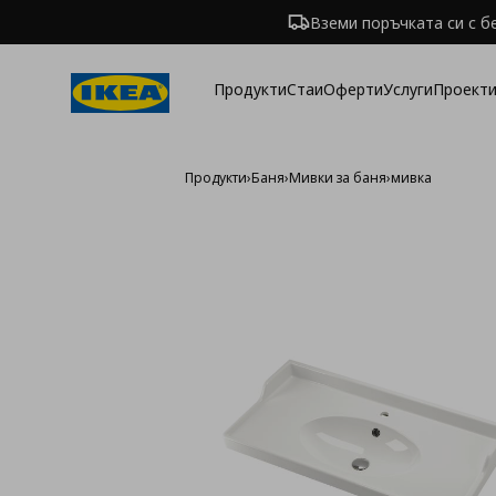
Вземи поръчката си с б
Продукти
Стаи
Оферти
Услуги
Проекти
Продукти
›
Баня
›
Мивки за баня
›
мивка