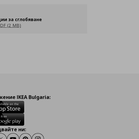
ии за сглобяване
DF (2 MB)
ение IKEA Bulgaria:
вайте ни: