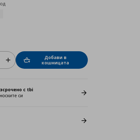
код
Добави в
кошницата
зсрочено с tbi
носките си