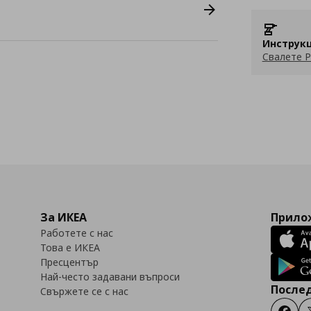
Инструкц
Свалете P
За ИКЕА
Прилож
Работете с нас
Това е ИКЕА
Пресцентър
Най-често задавани въпроси
Послед
Свържете се с нас