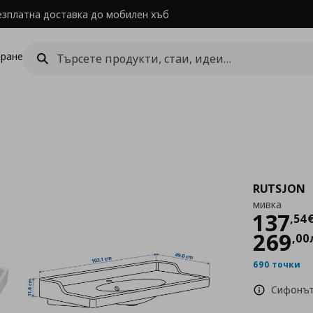
езплатна доставка до мобилен хъб
ране
RUTSJON
мивка
Цен
137
,
54
269
,
00
690 точки
Сифонът