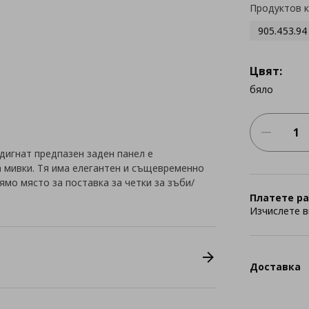
Продуктов 
905.453.94
Цвят:
бяло
дигнат предпазен заден панел е
 мивки. Тя има елегантен и същевременно
ямо място за поставка за четки за зъби/
Платете ра
Изчислете в
Доставка