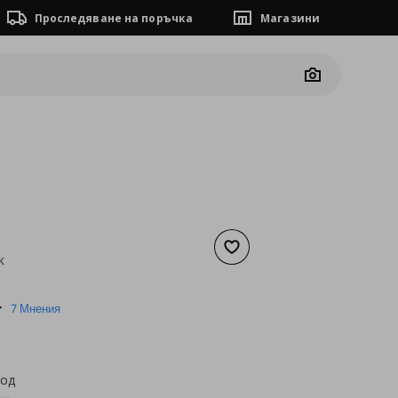
Проследяване на поръчка
Магазини
Camera
Добави към списъка с люб
к
а
1,53 €
4.6
7 Мнения
star
rating
код