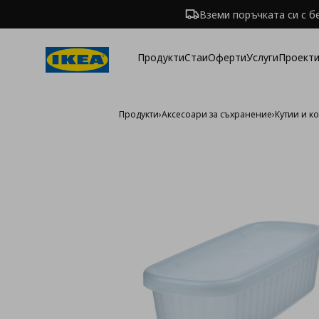
Вземи поръчката си с б
Продукти
Стаи
Оферти
Услуги
Проекти
Продукти
›
Аксесоари за съхранение
›
Кутии и к