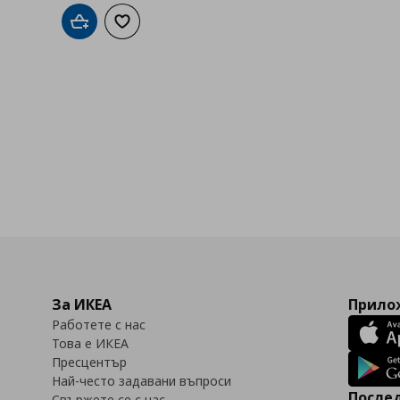
Добави в кошницата
Добави към списъка с любими
За ИКЕА
Прилож
Работете с нас
Това е ИКЕА
Пресцентър
Най-често задавани въпроси
Послед
Свържете се с нас