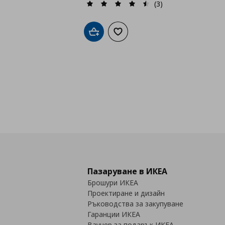
(3)
Добави в кошницата
Добави към списъка с любими
Пазаруване в ИКЕА
Брошури ИКЕА
Проектиране и дизайн
Ръководства за закупуване
Гаранции ИКЕА
Ваучер за подарък ИКЕА