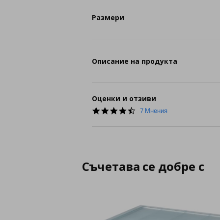
Размери
Описание на продукта
Оценки и отзиви
4.6
7 Мнения
star
rating
Съчетава се добре с