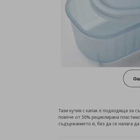
Ощ
Тази кутия с капак е подходяща за с
повече от 50% рециклирана пластма
съдържанието ѝ, без да се налага да