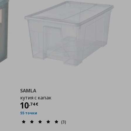
SAMLA
кутия с капак
Цена
10,74 €
10
,
74
€
55 точки
(3)