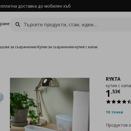
езплатна доставка до мобилен хъб
ране
ошове за съхранение
›
Кутии за съхранение
›
кутия с капак
RYKTA
кутия с капа
Цен
1
,
53
€
10 точки
Продуктов 