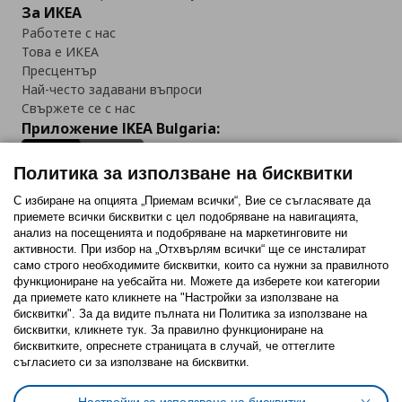
За ИКЕА
Работете с нас
Това е ИКЕА
Пресцентър
Най-често задавани въпроси
Свържете се с нас
Приложение IKEA Bulgaria:
Политика за използване на бисквитки
С избиране на опцията „Приемам всички“, Вие се съгласявате да
приемете всички бисквитки с цел подобряване на навигацията,
Последвайте ни:
анализ на посещенията и подобряване на маркетинговите ни
активности. При избор на „Отхвърлям всички“ ще се инсталират
Facebook
Twitter
Youtube
Pinterest
Instagram
само строго необходимитe бисквитки, които са нужни за правилното
функциониране на уебсайта ни. Можете да изберете кои категории
да приемете като кликнете на "Настройки за използване на
бисквитки". За да видите пълната ни Политика за използване на
бисквитки, кликнете тук. За правилно функциониране на
бисквитките, опреснете страницата в случай, че оттеглите
съгласието си за използване на бисквитки.
Политика за използване на бисквитки (Cookies)
Избор на настройки за използване на бисквитки