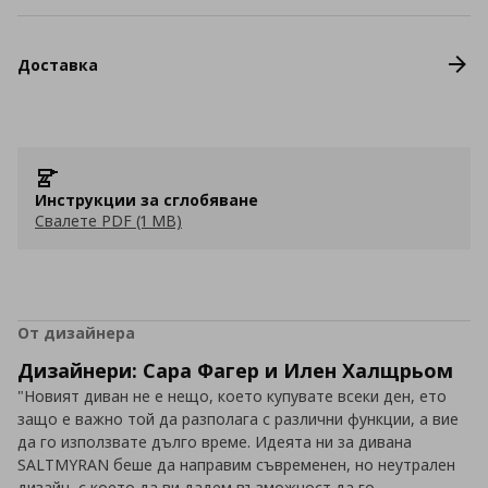
Доставка
Инструкции за сглобяване
Свалете PDF (1 MB)
От дизайнера
Дизайнери: Сара Фагер и Илен Халщрьом
"Новият диван не е нещо, което купувате всеки ден, ето
защо е важно той да разполага с различни функции, а вие
да го използвате дълго време. Идеята ни за дивана
SALTMYRAN беше да направим съвременен, но неутрален
дизайн, с което да ви дадем възможност да го