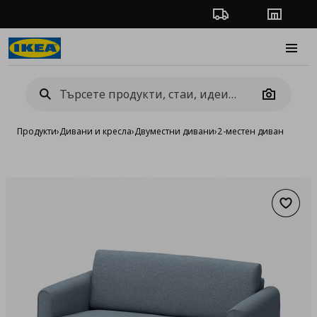
Проследяване на п
Магази
Burge
Camera
Продукти
›
Дивани и кресла
›
Двуместни дивани
›
2-местен диван
Добав