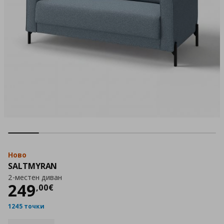
Ново
SALTMYRAN
2-местен диван
Цена
249,00 €
249
,
00
€
1245 точки