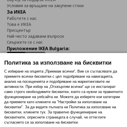
Условия за връщане на закупени стоки
За ИКЕА
Работете с нас
Това е ИКЕА
Пресцентър
Най-често задавани въпроси
Свържете се с нас
Приложение IKEA Bulgaria:
Политика за използване на бисквитки
С избиране на опцията „Приемам всички“, Вие се съгласявате да
приемете всички бисквитки с цел подобряване на навигацията,
Последвайте ни:
анализ на посещенията и подобряване на маркетинговите ни
активности. При избор на „Отхвърлям всички“ ще се инсталират
Facebook
Twitter
Youtube
Pinterest
Instagram
само строго необходимитe бисквитки, които са нужни за правилното
функциониране на уебсайта ни. Можете да изберете кои категории
да приемете като кликнете на "Настройки за използване на
бисквитки". За да видите пълната ни Политика за използване на
бисквитки, кликнете тук. За правилно функциониране на
бисквитките, опреснете страницата в случай, че оттеглите
съгласието си за използване на бисквитки.
Политика за използване на бисквитки (Cookies)