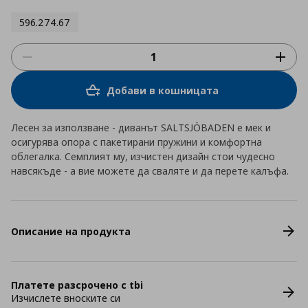
596.274.67
Добави в кошницата
Лесен за използване - диванът SALTSJÖBADEN е мек и
осигурява опора с пакетирани пружини и комфортна
облегалка. Семплият му, изчистен дизайн стои чудесно
навсякъде - а вие можете да сваляте и да перете калъфа.
Описание на продукта
Платете разсрочено с tbi
Изчислете вноските си