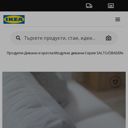
Проследяване на п
Магази
Burge
Camera
Продукти
›
Дивани и кресла
›
Модулни дивани
›
Серия SALTSJÖBADEN
›
Дв
Добав