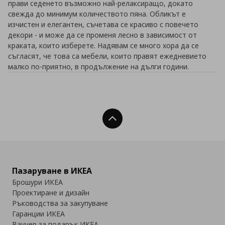
прави седенето възможно най-релаксиращо, докато
свежда до минимум количеството пяна. Обликът е
изчистен и елегантен, съчетава се красиво с повечето
декори - и може да се променя лесно в зависимост от
краката, които изберете. Надявам се много хора да се
съгласят, че това са мебели, които правят ежедневието
малко по-приятно, в продължение на дълги години.
Нагоре
Пазаруване в ИКЕА
Брошури ИКЕА
Проектиране и дизайн
Ръководства за закупуване
Гаранции ИКЕА
Ваучер за подарък ИКЕА