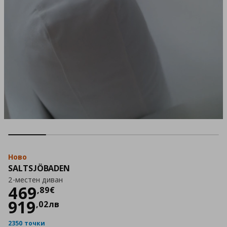
Ново
SALTSJÖBADEN
2-местен диван
Цена
469,89 €
469
,
89
€
919
,
02
лв
2350 точки