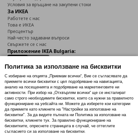
Условия за връщане на закупени стоки
За ИКЕА
Работете с нас
Това е ИКЕА
Пресцентър
Най-често задавани въпроси
Свържете се с нас
Приложение IKEA Bulgaria:
Политика за използване на бисквитки
С избиране на опцията „Приемам всички“, Вие се съгласявате да
приемете всички бисквитки с цел подобряване на навигацията,
Последвайте ни:
анализ на посещенията и подобряване на маркетинговите ни
активности. При избор на „Отхвърлям всички“ ще се инсталират
Facebook
Twitter
Youtube
Pinterest
Instagram
само строго необходимитe бисквитки, които са нужни за правилното
функциониране на уебсайта ни. Можете да изберете кои категории
да приемете като кликнете на "Настройки за използване на
бисквитки". За да видите пълната ни Политика за използване на
бисквитки, кликнете тук. За правилно функциониране на
бисквитките, опреснете страницата в случай, че оттеглите
съгласието си за използване на бисквитки.
Политика за използване на бисквитки (Cookies)