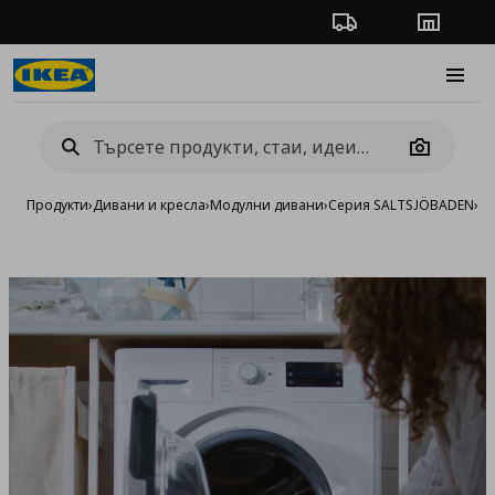
Проследяване на п
Магази
Burge
Camera
Продукти
›
Дивани и кресла
›
Модулни дивани
›
Серия SALTSJÖBADEN
›
Тр
Добав