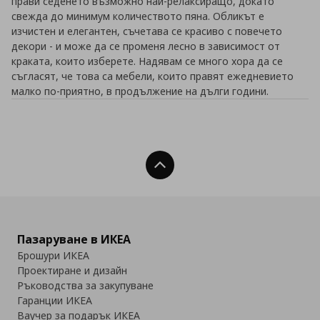
прави седенето възможно най-релаксиращо, докато
свежда до минимум количеството пяна. Обликът е
изчистен и елегантен, съчетава се красиво с повечето
декори - и може да се променя лесно в зависимост от
краката, които изберете. Надявам се много хора да се
съгласят, че това са мебели, които правят ежедневието
малко по-приятно, в продължение на дълги години.
Нагоре
Пазаруване в ИКЕА
Брошури ИКЕА
Проектиране и дизайн
Ръководства за закупуване
Гаранции ИКЕА
Ваучер за подарък ИКЕА