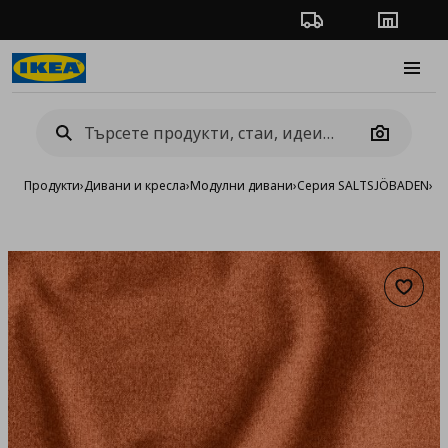
Проследяване на п
Магази
Burge
Camera
Продукти
›
Дивани и кресла
›
Модулни дивани
›
Серия SALTSJÖBADEN
›
К
Добав