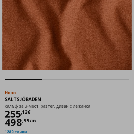
Ново
SALTSJÖBADEN
калъф за 3-мест. разтег. диван с лежанка
Цена
255,13 €
255
,
13
€
498
,
99
лв
1280 точки