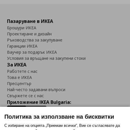
Пазаруване в ИКЕА
Брошури ИКЕА
Проектиране и дизайн
Ръководства за закупуване
Гаранции ИКЕА
Ваучер за подарък ИКЕА
Условия за връщане на закупени стоки
За ИКЕА
Работете с нас
Това е ИКЕА
Пресцентър
Най-често задавани въпроси
Свържете се с нас
Приложение IKEA Bulgaria:
Политика за използване на бисквитки
С избиране на опцията „Приемам всички“, Вие се съгласявате да