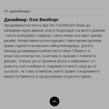
От дизайнера
Дизайнер: Ола Вилборг
Предизвикателството при SALTSJÖBADEN беше да
направим серия дивани, които подхождат на много домове
- които осигуряват комфорт, качествени са и имат красив
дизайн. Иновативната конструкция с пакетирани пружини
прави седенето възможно най-релаксиращо, докато
свежда до минимум количеството пяна. Обликът е
изчистен и елегантен, съчетава се красиво с повечето
декори - и може да се променя лесно в зависимост от
краката, които изберете. Надявам се много хора да се
съгласят, че това са мебели, които правят ежедневието
малко по-приятно, в продължение на дълги години.
Нагоре