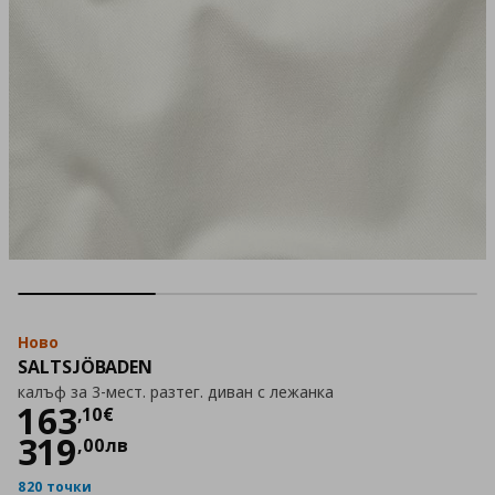
Ново
SALTSJÖBADEN
калъф за 3-мест. разтег. диван с лежанка
Цена
163,10 €
163
,
10
€
319
,
00
лв
820 точки