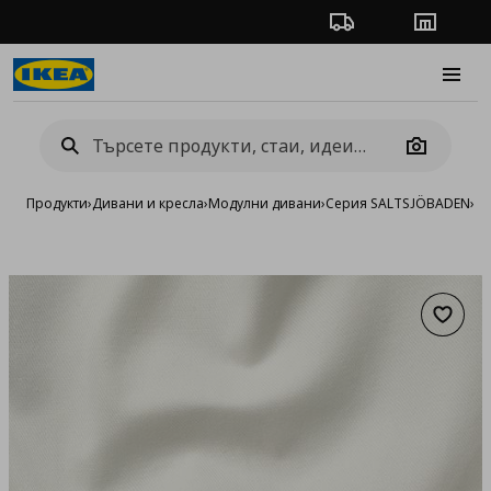
Проследяване на п
Магази
Burge
Camera
Продукти
›
Дивани и кресла
›
Модулни дивани
›
Серия SALTSJÖBADEN
›
К
Добав