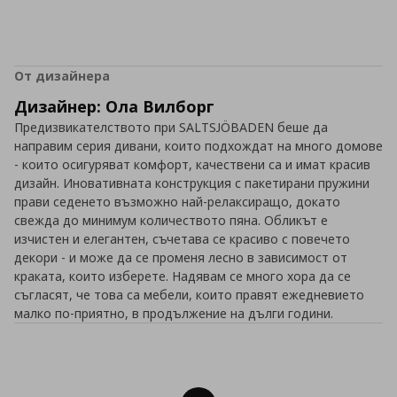
От дизайнера
Дизайнер: Ола Вилборг
Предизвикателството при SALTSJÖBADEN беше да
направим серия дивани, които подхождат на много домове
- които осигуряват комфорт, качествени са и имат красив
дизайн. Иновативната конструкция с пакетирани пружини
прави седенето възможно най-релаксиращо, докато
свежда до минимум количеството пяна. Обликът е
изчистен и елегантен, съчетава се красиво с повечето
декори - и може да се променя лесно в зависимост от
краката, които изберете. Надявам се много хора да се
съгласят, че това са мебели, които правят ежедневието
малко по-приятно, в продължение на дълги години.