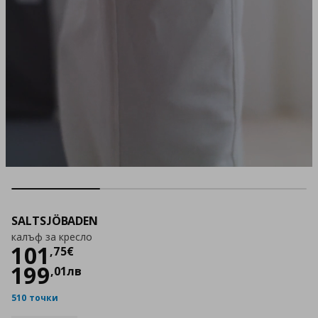
SALTSJÖBADEN
калъф за кресло
Цена
101,75 €
101
,
75
€
199
,
01
лв
510 точки