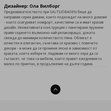
Дизайнер: Ола Вилборг
Предизвикателството при SALTSJÖBADEN беше да
направим серия дивани, които подхождат на много домове
- които осигуряват комфорт, качествени са и имат красив
дизайн. Иновативната конструкция с пакетирани пружини
прави седенето възможно най-релаксиращо, докато
свежда до минимум количеството пяна. Обликът е
изчистен и елегантен, съчетава се красиво с повечето
декори - и може да се променя лесно в зависимост от
краката, които изберете. Надявам се много хора да се
съгласят, че това са мебели, които правят ежедневието
малко по-приятно, в продължение на дълги години.
Нагоре