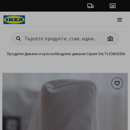
Проследяване на п
Магази
Burge
Camera
Продукти
›
Дивани и кресла
›
Модулни дивани
›
Серия SALTSJÖBADEN
›
К
Добав