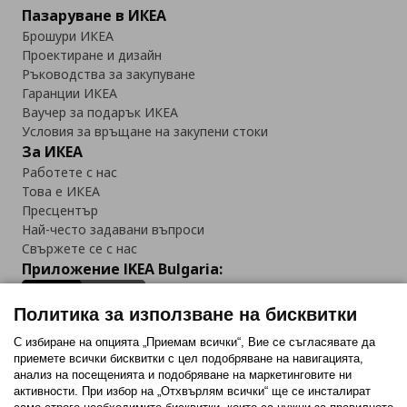
Пазаруване в ИКЕА
Брошури ИКЕА
Проектиране и дизайн
Ръководства за закупуване
Гаранции ИКЕА
Ваучер за подарък ИКЕА
Условия за връщане на закупени стоки
За ИКЕА
Работете с нас
Това е ИКЕА
Пресцентър
Най-често задавани въпроси
Свържете се с нас
Приложение IKEA Bulgaria:
Политика за използване на бисквитки
С избиране на опцията „Приемам всички“, Вие се съгласявате да
приемете всички бисквитки с цел подобряване на навигацията,
Последвайте ни:
анализ на посещенията и подобряване на маркетинговите ни
активности. При избор на „Отхвърлям всички“ ще се инсталират
Facebook
Twitter
Youtube
Pinterest
Instagram