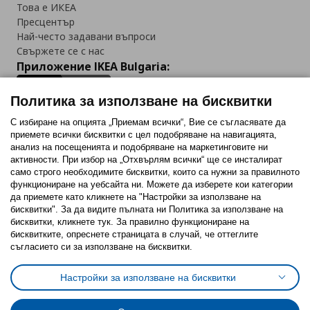
Това е ИКЕА
Пресцентър
Най-често задавани въпроси
Свържете се с нас
Приложение IKEA Bulgaria:
Политика за използване на бисквитки
С избиране на опцията „Приемам всички“, Вие се съгласявате да
приемете всички бисквитки с цел подобряване на навигацията,
Последвайте ни:
анализ на посещенията и подобряване на маркетинговите ни
активности. При избор на „Отхвърлям всички“ ще се инсталират
Facebook
Twitter
Youtube
Pinterest
Instagram
само строго необходимитe бисквитки, които са нужни за правилното
функциониране на уебсайта ни. Можете да изберете кои категории
да приемете като кликнете на "Настройки за използване на
бисквитки". За да видите пълната ни Политика за използване на
бисквитки, кликнете тук. За правилно функциониране на
бисквитките, опреснете страницата в случай, че оттеглите
съгласието си за използване на бисквитки.
Политика за използване на бисквитки (Cookies)
Избор на настройки за използване на бисквитки
Настройки за използване на бисквитки
Условия за ползване на ikea.bg
Обща политика за личните данни
Политика за защита на личните данни на ikea.bg
Общи условия на програма IKEA Family