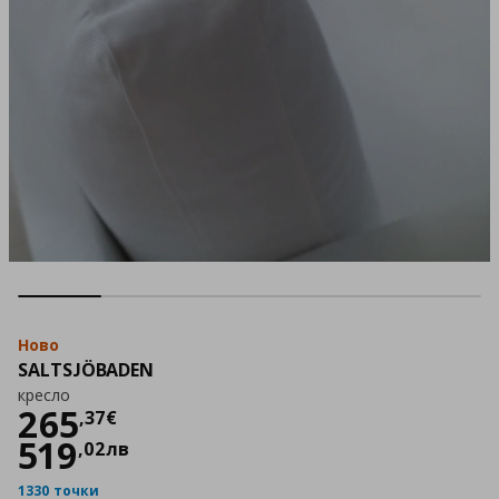
Ново
SALTSJÖBADEN
кресло
Цена
265,37 €
265
,
37
€
519
,
02
лв
1330 точки