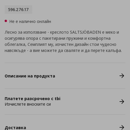
596.276.17
Не е налично онлайн
Лесно за използване - креслото SALTSJÖBADEN е меко и
осигурява опора с пакетирани пружини и комфортна
облегалка, Семплият му, изчистен дизайн стои чудесно
навсякъде - а вие можете да сваляте и да перете калъфа.
Описание на продукта
Платете разсрочено с tbi
Изчислете вноските си
Доставка