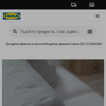
Проследяване на п
Магази
Burge
Camera
Продукти
›
Дивани и кресла
›
Модулни дивани
›
Серия SALTSJÖBADEN
›
Мо
Добав