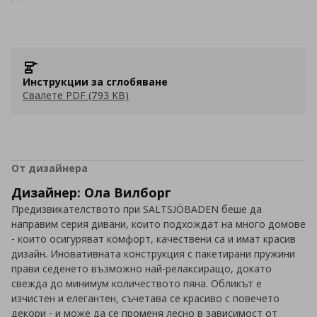
Инструкции за сглобяване
Свалете PDF (793 KB)
От дизайнера
Дизайнер: Ола Вилборг
Предизвикателството при SALTSJÖBADEN беше да
направим серия дивани, които подхождат на много домове
- които осигуряват комфорт, качествени са и имат красив
дизайн. Иновативната конструкция с пакетирани пружини
прави седенето възможно най-релаксиращо, докато
свежда до минимум количеството пяна. Обликът е
изчистен и елегантен, съчетава се красиво с повечето
декори - и може да се променя лесно в зависимост от