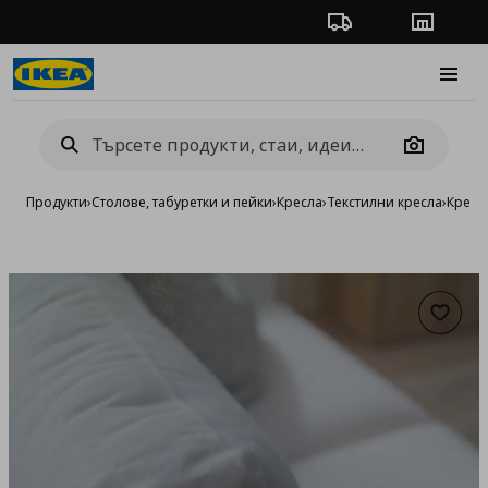
Проследяване на п
Магази
Burge
Camera
Продукти
›
Столове, табуретки и пейки
›
Кресла
›
Текстилни кресла
›
Кресл
Добав