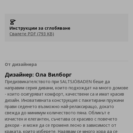
Инструкции за сглобяване
Свалете PDF (793 KB)
От дизайнера
Дизайнер: Ола Вилборг
Предизвикателството при SALTSJÖBADEN беше да
направим серия дивани, които подхождат на много домове
- които осигуряват комфорт, качествени са и имат красив
дизайн. Иновативната конструкция с пакетирани пружини
прави седенето възможно най-релаксиращо, докато
свежда до минимум количеството пяна. Обликът е
изчистен и елегантен, съчетава се красиво с повечето
декори - и може да се променя лесно в зависимост от
краката, които изберете. Надявам се много хора да се