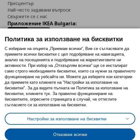
Пресцентър
Най-често задавани въпроси
Свържете се с нас
Приложение IKEA Bulgaria:
Политика за използване на бисквитки
С избиране на опцията „Приемам всички“, Вие се съгласявате да
приемете всички бисквитки с цел подобряване на навигацията,
Последвайте ни:
анализ на посещенията и подобряване на маркетинговите ни
активности. При избор на „Отхвърлям всички“ ще се инсталират
Facebook
Twitter
Youtube
Pinterest
Instagram
само строго необходимитe бисквитки, които са нужни за правилното
функциониране на уебсайта ни. Можете да изберете кои категории
да приемете като кликнете на "Настройки за използване на
бисквитки". За да видите пълната ни Политика за използване на
бисквитки, кликнете тук. За правилно функциониране на
бисквитките, опреснете страницата в случай, че оттеглите
съгласието си за използване на бисквитки.
Политика за използване на бисквитки (Cookies)
Избор на настройки за използване на бисквитки
Настройки за използване на бисквитки
Условия за ползване на ikea.bg
Обща политика за личните данни
Политика за защита на личните данни на ikea.bg
Общи условия на програма IKEA Family
Отказвам всички
Политика за защита на лични данни на програма IKEA Family