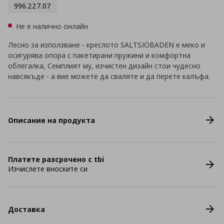
996.227.07
Не е налично онлайн
Лесно за използване - креслото SALTSJÖBADEN е меко и
осигурява опора с пакетирани пружини и комфортна
облегалка, Семплият му, изчистен дизайн стои чудесно
навсякъде - а вие можете да сваляте и да перете калъфа.
Описание на продукта
Платете разсрочено с tbi
Изчислете вноските си
Доставка