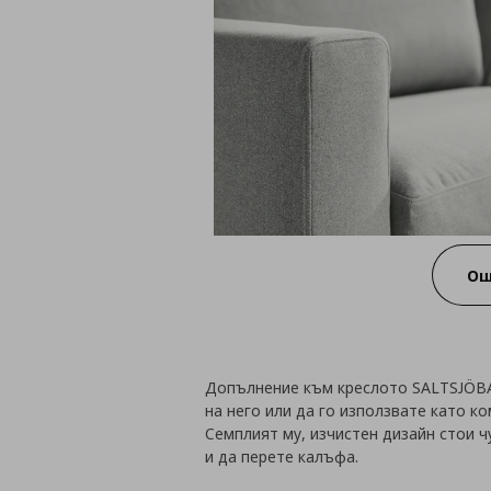
Ощ
Допълнение към креслото SALTSJÖBA
на него или да го използвате като к
Семплият му, изчистен дизайн стои ч
и да перете калъфа.