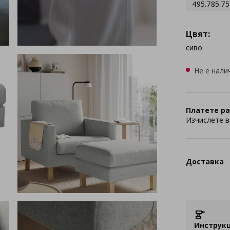
495.785.75
Цвят:
сиво
Не е нали
Платете ра
Изчислете в
Доставка
Инструкц