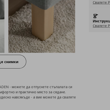
Свалете P
Инструкц
Свалете P
е снимки
DEN - можете да отпуснете стъпалата си
омфортно и практично място за сядане.
удесно навсякъде - а вие можете да сваляте