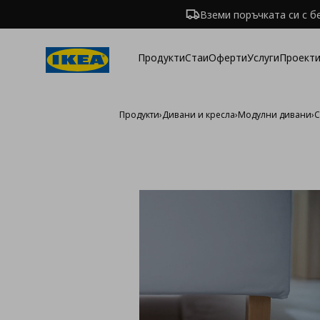
Вземи поръчката си с б
Продукти
Стаи
Оферти
Услуги
Проекти
Продукти
›
Дивани и кресла
›
Модулни дивани
›
С