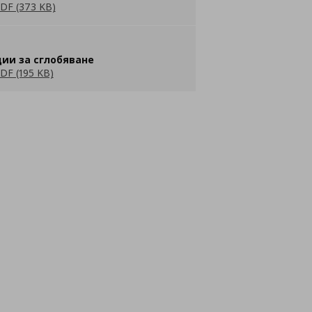
DF (373 KB)
ии за сглобяване
DF (195 KB)