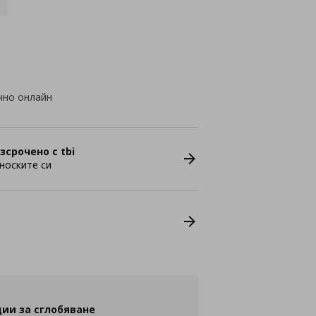
чно онлайн
зсрочено с tbi
носките си
ии за сглобяване