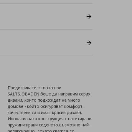
Предизвикателството при
SALTSJÖBADEN беше да направим серия
дивани, които подхождат на много
домове - които осигуряват комфорт,
качествени са и имат красив дизайн.
Иновативната конструкция с пакетирани
пружини прави седенето възможно най-
релаксиращо, докато свежда до