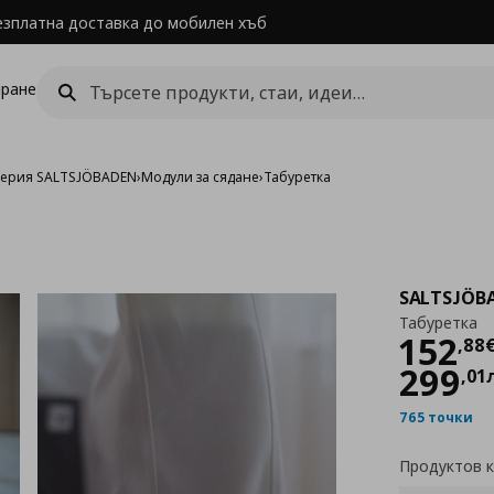
езплатна доставка до мобилен хъб
ране
ерия SALTSJÖBADEN
›
Модули за сядане
›
Табуретка
SALTSJÖB
Табуретка
Цен
152
,
88
299
,
01
765 точки
Продуктов 