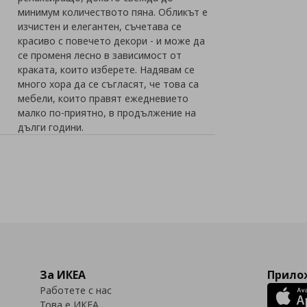
минимум количеството пяна. Обликът е
изчистен и елегантен, съчетава се
красиво с повечето декори - и може да
се променя лесно в зависимост от
краката, които изберете. Надявам се
много хора да се съгласят, че това са
мебели, които правят ежедневието
малко по-приятно, в продължение на
дълги години.
За ИКЕА
Прилож
Работете с нас
Това е ИКЕА