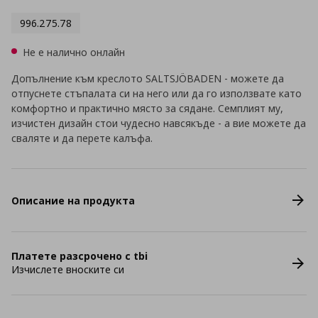
996.275.78
Не е налично онлайн
Допълнение към креслото SALTSJÖBADEN - можете да
отпуснете стъпалата си на него или да го използвате като
комфортно и практично място за сядане. Семплият му,
изчистен дизайн стои чудесно навсякъде - а вие можете да
сваляте и да перете калъфа.
Описание на продукта
Платете разсрочено с tbi
Изчислете вноските си