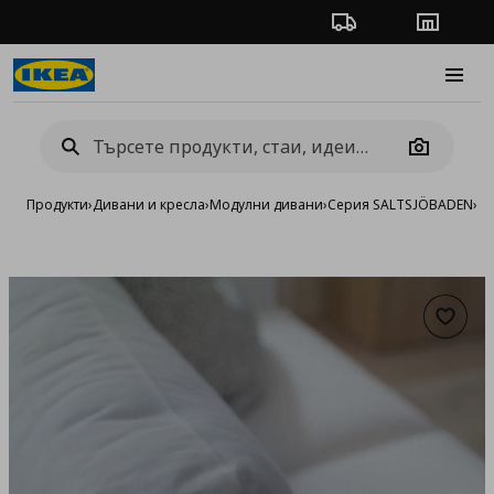
Проследяване на п
Магази
Burge
Camera
Продукти
›
Дивани и кресла
›
Модулни дивани
›
Серия SALTSJÖBADEN
›
Мо
Добав