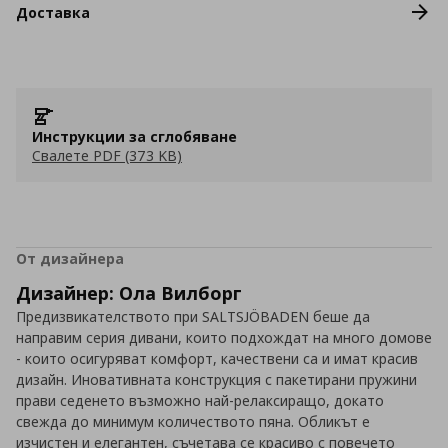
Доставка
Инструкции за сглобяване
Свалете PDF (373 KB)
От дизайнера
Дизайнер: Ола Вилборг
Предизвикателството при SALTSJÖBADEN беше да
направим серия дивани, които подхождат на много домове
- които осигуряват комфорт, качествени са и имат красив
дизайн. Иновативната конструкция с пакетирани пружини
прави седенето възможно най-релаксиращо, докато
свежда до минимум количеството пяна. Обликът е
изчистен и елегантен, съчетава се красиво с повечето