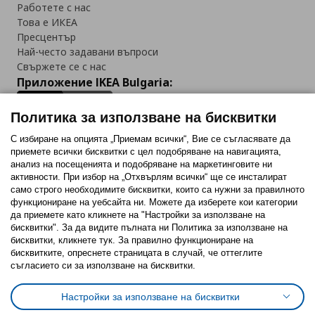
Работете с нас
Това е ИКЕА
Пресцентър
Най-често задавани въпроси
Свържете се с нас
Приложение IKEA Bulgaria:
Политика за използване на бисквитки
С избиране на опцията „Приемам всички“, Вие се съгласявате да
приемете всички бисквитки с цел подобряване на навигацията,
Последвайте ни:
анализ на посещенията и подобряване на маркетинговите ни
активности. При избор на „Отхвърлям всички“ ще се инсталират
Facebook
Twitter
Youtube
Pinterest
Instagram
само строго необходимитe бисквитки, които са нужни за правилното
функциониране на уебсайта ни. Можете да изберете кои категории
да приемете като кликнете на "Настройки за използване на
бисквитки". За да видите пълната ни Политика за използване на
бисквитки, кликнете тук. За правилно функциониране на
бисквитките, опреснете страницата в случай, че оттеглите
съгласието си за използване на бисквитки.
Политика за използване на бисквитки (Cookies)
Избор на настройки за използване на бисквитки
Настройки за използване на бисквитки
Условия за ползване на ikea.bg
Обща политика за личните данни
Политика за защита на личните данни на ikea.bg