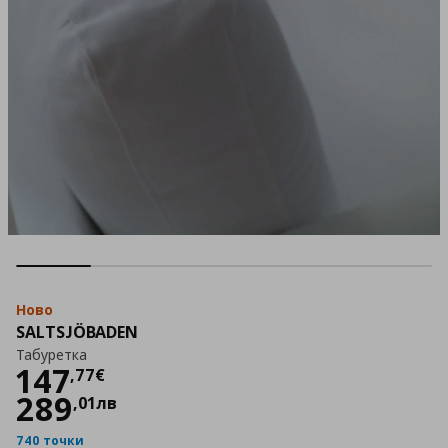
Ново
SALTSJÖBADEN
Табуретка
Цена
147,77 €
147
,
77
€
289
,
01
лв
740 точки