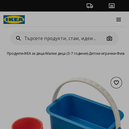
Проследяване на п
Магази
Burge
Camera
Продукти
›
IKEA за деца
›
Малки деца (3-7 години)
›
Детски играчки
›
Физиче
Добав