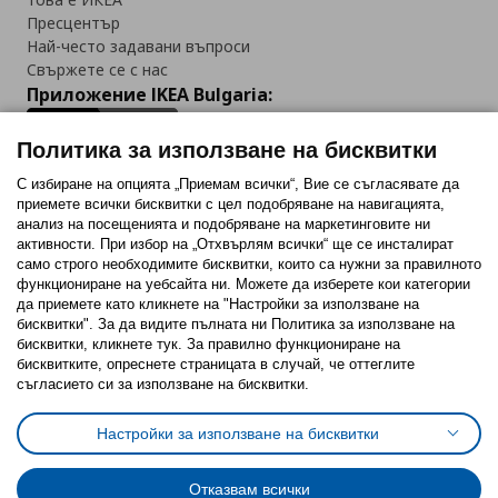
Пресцентър
Най-често задавани въпроси
Свържете се с нас
Приложение IKEA Bulgaria:
Политика за използване на бисквитки
С избиране на опцията „Приемам всички“, Вие се съгласявате да
приемете всички бисквитки с цел подобряване на навигацията,
Последвайте ни:
анализ на посещенията и подобряване на маркетинговите ни
активности. При избор на „Отхвърлям всички“ ще се инсталират
Facebook
Twitter
Youtube
Pinterest
Instagram
само строго необходимитe бисквитки, които са нужни за правилното
функциониране на уебсайта ни. Можете да изберете кои категории
да приемете като кликнете на "Настройки за използване на
бисквитки". За да видите пълната ни Политика за използване на
бисквитки, кликнете тук. За правилно функциониране на
бисквитките, опреснете страницата в случай, че оттеглите
съгласието си за използване на бисквитки.
Политика за използване на бисквитки (Cookies)
Избор на настройки за използване на бисквитки
Настройки за използване на бисквитки
Условия за ползване на ikea.bg
Обща политика за личните данни
Политика за защита на личните данни на ikea.bg
Общи условия на програма IKEA Family
Отказвам всички