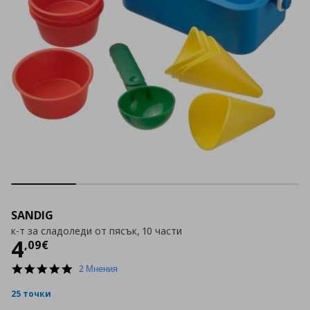
SANDIG
к-т за сладоледи от пясък, 10 части
Цена
4,09 €
4
,
09
€
5.0
2 Мнения
star
rating
25 точки