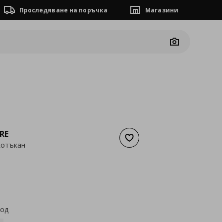
Проследяване на поръчка
Магазини
Camera
RE
Добави към списъка с люб
котъкан
а
30,63 €
код