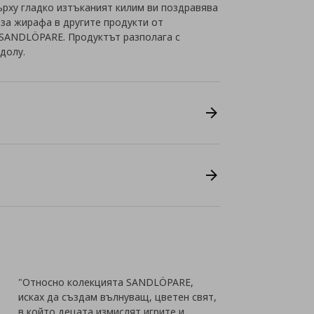
рху гладко изтъканият килим ви поздравява
 за жирафа в другите продукти от
 SANDLÖPARE. Продуктът разполага с
долу.
"Относно колекцията SANDLÖPARE,
исках да създам вълнуващ, цветен свят,
в който децата измислят игрите и