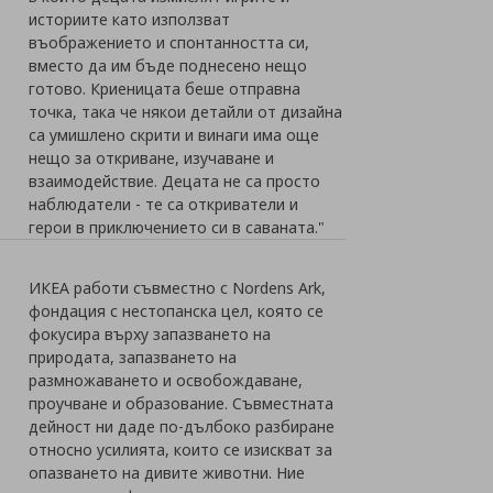
историите като използват
въображението и спонтанността си,
вместо да им бъде поднесено нещо
готово. Криеницата беше отправна
точка, така че някои детайли от дизайна
са умишлено скрити и винаги има още
нещо за откриване, изучаване и
взаимодействие. Децата не са просто
наблюдатели - те са откриватели и
герои в приключението си в саваната."
ИКЕА работи съвместно с Nordens Ark,
фондация с нестопанска цел, която се
фокусира върху запазването на
природата, запазването на
и
размножаването и освобождаване,
проучване и образование. Съвместната
дейност ни даде по-дълбоко разбиране
относно усилията, които се изискват за
опазването на дивите животни. Ние