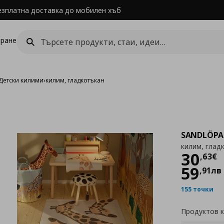
езплатна доставка до мобилен хъб
ране
Детски килими
›
килим, гладкотъкан
SANDLÖPA
килим, глад
Цен
30
,
63
€
59
,
91
лв
155 точки
Продуктов 