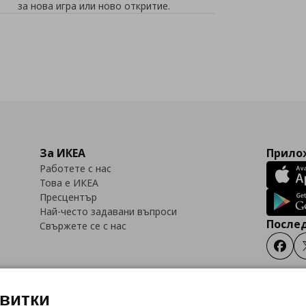
за нова игра или ново откритие.
За ИКЕА
Прилож
Работете с нас
Това е ИКЕА
Пресцентър
Най-често задавани въпроси
Послед
Свържете се с нас
Faceb
квитки