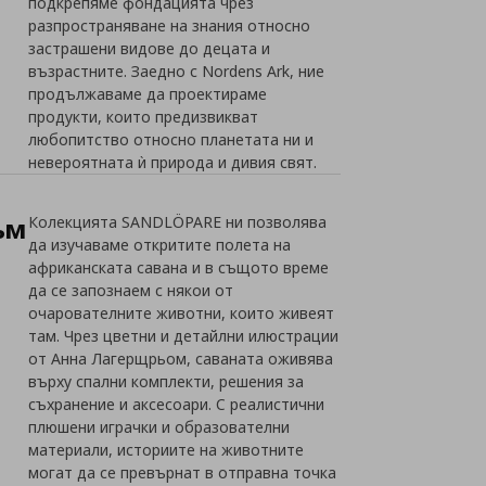
подкрепяме фондацията чрез
разпространяване на знания относно
застрашени видове до децата и
възрастните. Заедно с Nordens Ark, ние
продължаваме да проектираме
продукти, които предизвикват
любопитство относно планетата ни и
невероятната ѝ природа и дивия свят.
ъм
Колекцията SANDLÖPARE ни позволява
да изучаваме откритите полета на
африканската савана и в същото време
да се запознаем с някои от
очарователните животни, които живеят
там. Чрез цветни и детайлни илюстрации
от Анна Лагерщрьом, саваната оживява
върху спални комплекти, решения за
съхранение и аксесоари. С реалистични
плюшени играчки и образователни
материали, историите на животните
могат да се превърнат в отправна точка