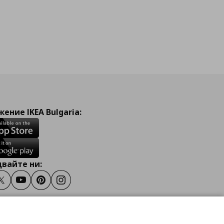
ение IKEA Bulgaria:
вайте ни:
ook
Twitter
Youtube
Pinterest
Instagram