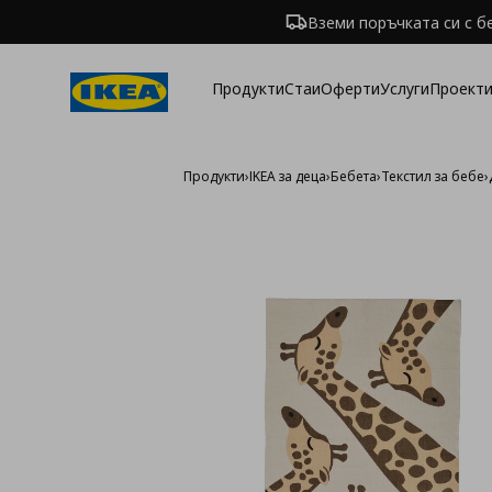
Вземи поръчката си с б
Продукти
Стаи
Оферти
Услуги
Проекти
Продукти
›
IKEA за деца
›
Бебета
›
Текстил за бебе
›