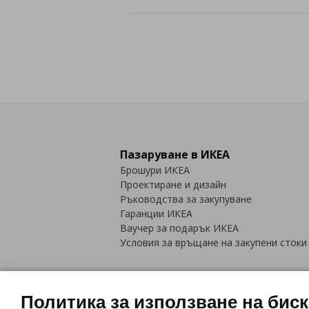
Пазаруване в ИКЕА
Брошури ИКЕА
Проектиране и дизайн
Ръководства за закупуване
Гаранции ИКЕА
Ваучер за подарък ИКЕА
Условия за връщане на закупени стоки
Политика за използване на бис