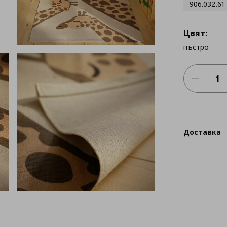
906.032.61
Цвят:
пъстро
Доставка