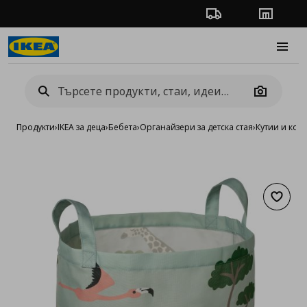
Проследяване на п
Магази
Burge
Camera
Продукти
›
IKEA за деца
›
Бебета
›
Органайзери за детска стая
›
Кутии и кош
Добав