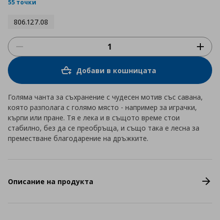
rating
55 точки
806.127.08
Добави в кошницата
Голяма чанта за съхранение с чудесен мотив със савана,
която разполага с голямо място - например за играчки,
кърпи или пране. Тя е лека и в същото време стои
стабилно, без да се преобръща, и също така е лесна за
преместване благодарение на дръжките.
Описание на продукта