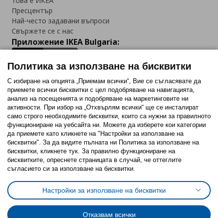
Това е ИКЕА
Пресцентър
Най-често задавани въпроси
Свържете се с нас
Приложение IKEA Bulgaria:
Политика за използване на бисквитки
С избиране на опцията „Приемам всички“, Вие се съгласявате да
приемете всички бисквитки с цел подобряване на навигацията,
Последвайте ни:
анализ на посещенията и подобряване на маркетинговите ни
активности. При избор на „Отхвърлям всички“ ще се инсталират
Facebook
Twitter
Youtube
Pinterest
Instagram
само строго необходимитe бисквитки, които са нужни за правилното
функциониране на уебсайта ни. Можете да изберете кои категории
да приемете като кликнете на "Настройки за използване на
бисквитки". За да видите пълната ни Политика за използване на
бисквитки, кликнете тук. За правилно функциониране на
бисквитките, опреснете страницата в случай, че оттеглите
съгласието си за използване на бисквитки.
Политика за използване на бисквитки (Cookies)
Избор на настройки за използване на бисквитки
Настройки за използване на бисквитки
Условия за ползване на ikea.bg
Обща политика за личните данни
Политика за защита на личните данни на ikea.bg
Общи условия на програма IKEA Family
Отказвам всички