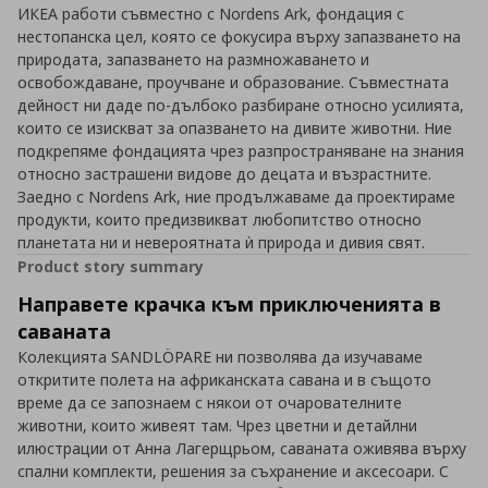
ИКЕА работи съвместно с Nordens Ark, фондация с
нестопанска цел, която се фокусира върху запазването на
природата, запазването на размножаването и
освобождаване, проучване и образование. Съвместната
дейност ни даде по-дълбоко разбиране относно усилията,
които се изискват за опазването на дивите животни. Ние
подкрепяме фондацията чрез разпространяване на знания
относно застрашени видове до децата и възрастните.
Заедно с Nordens Ark, ние продължаваме да проектираме
продукти, които предизвикват любопитство относно
планетата ни и невероятната ѝ природа и дивия свят.
Product story summary
Направете крачка към приключенията в
саваната
Колекцията SANDLÖPARE ни позволява да изучаваме
откритите полета на африканската савана и в същото
време да се запознаем с някои от очарователните
животни, които живеят там. Чрез цветни и детайлни
илюстрации от Анна Лагерщрьом, саваната оживява върху
спални комплекти, решения за съхранение и аксесоари. С