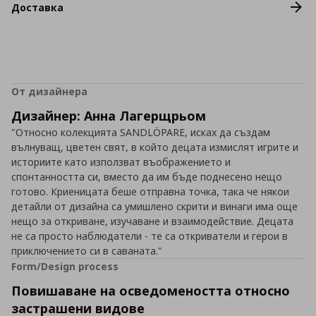
Доставка
От дизайнера
Дизайнер: Анна Лагерщрьом
"Относно колекцията SANDLÖPARE, исках да създам
вълнуващ, цветен свят, в който децата измислят игрите и
историите като използват въображението и
спонтанността си, вместо да им бъде поднесено нещо
готово. Криеницата беше отправна точка, така че някои
детайли от дизайна са умишлено скрити и винаги има още
нещо за откриване, изучаване и взаимодействие. Децата
не са просто наблюдатели - те са откриватели и герои в
приключението си в саваната."
Form/Design process
Повишаване на осведомеността относно
застрашени видове