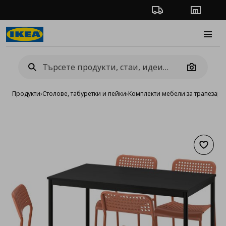
Проследяване на п
Магази
Burge
Camera
Продукти
›
Столове, табуретки и пейки
›
Комплекти мебели за трапезари
Добав