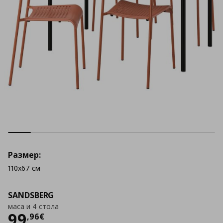
Размер:
110x67 см
SANDSBERG
маса и 4 стола
Цена
99,96 €
99
,
96
€