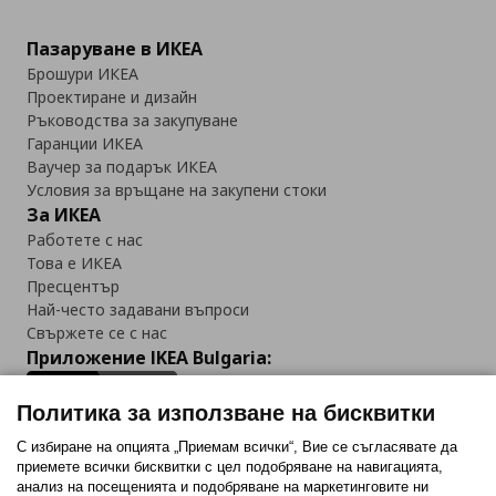
Пазаруване в ИКЕА
Брошури ИКЕА
Проектиране и дизайн
Ръководства за закупуване
Гаранции ИКЕА
Ваучер за подарък ИКЕА
Условия за връщане на закупени стоки
За ИКЕА
Работете с нас
Това е ИКЕА
Пресцентър
Най-често задавани въпроси
Свържете се с нас
Приложение IKEA Bulgaria:
Политика за използване на бисквитки
С избиране на опцията „Приемам всички“, Вие се съгласявате да
приемете всички бисквитки с цел подобряване на навигацията,
Последвайте ни:
анализ на посещенията и подобряване на маркетинговите ни