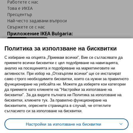
Работете с нас
Това е ИКЕА
Пресцентър
Най-често задавани въпроси
Свържете се с нас
Приложение IKEA Bulgaria:
Политика за използване на бисквитки
С избиране на опцията „Приемам всички“, Вие се съгласявате да
приемете всички бисквитки с цел подобряване на навигацията,
Последвайте ни:
анализ на посещенията и подобряване на маркетинговите ни
активности. При избор на „Отхвърлям всички“ ще се инсталират
Facebook
Twitter
Youtube
Pinterest
Instagram
само строго необходимитe бисквитки, които са нужни за правилното
функциониране на уебсайта ни. Можете да изберете кои категории
да приемете като кликнете на "Настройки за използване на
бисквитки". За да видите пълната ни Политика за използване на
бисквитки, кликнете тук. За правилно функциониране на
бисквитките, опреснете страницата в случай, че оттеглите
съгласието си за използване на бисквитки.
Политика за използване на бисквитки (Cookies)
Избор на настройки за използване на бисквитки
Настройки за използване на бисквитки
Условия за ползване на ikea.bg
Обща политика за личните данни
Политика за защита на личните данни на ikea.bg