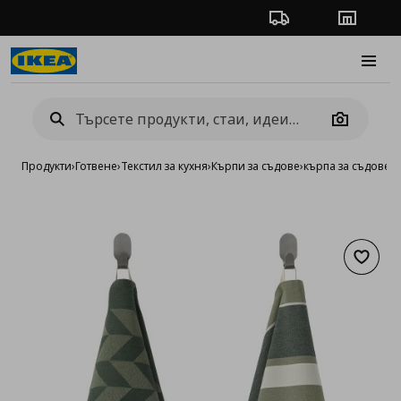
Проследяване на п
Магази
Burge
Camera
Продукти
›
Готвене
›
Текстил за кухня
›
Кърпи за съдове
›
кърпа за съдове
Добав