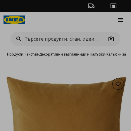
Проследяване на п
Магази
Burge
Camera
Продукти
›
Текстил
›
Декоративни възглавници и калъфки
›
Калъфки за д
Добав