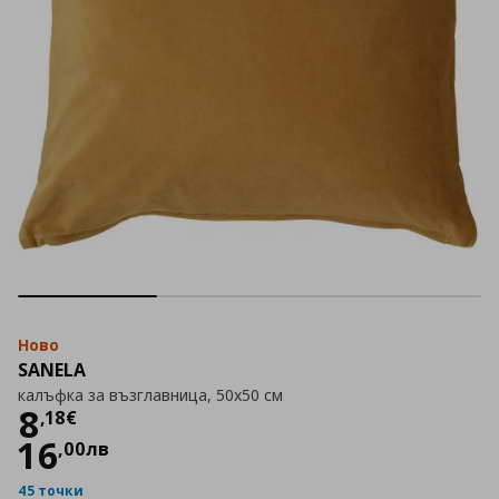
Ново
SANELA
калъфка за възглавница, 50x50 см
Цена
8,18 €
8
,
18
€
16
,
00
лв
45 точки