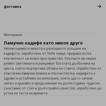
Доставка
Материал
Памучно кадифе като никое друго
Неповторимата мекота и разкошното усещане на
кадифето, изработено от 100% памук, придава нотка
елегантност на всяко пространство. Плътните му нишки
улавят светлината и разкриват богатата дълбочина на
цвета, която подчертава облика на стаята. Изработено от
еластични памучни влакна и плътна плетка, кадифето е
здраво и устойчиво на износване, което ще го запази
свежо и красиво в продължение на дълги години. Чудесно
съчетание от стил и дълготрайно качество, изработено да
устои на теста на времето.