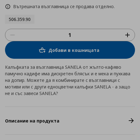
Вътрешната възглавница се продава отделно.
506.359.90
Добави в кошницата
Калъфката за възглавница SANELA от жълто-кафяво
памучно кадифе има дискретен блясък и е мека и пухкава
на допир. Можете да я комбинирате с възглавници с
мотиви или с други едноцветни калъфки SANELA - а защо
не и със завеси SANELA?
Описание на продукта