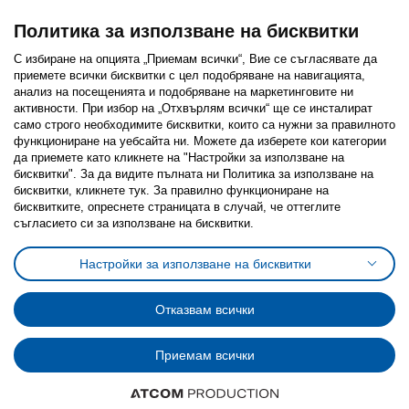
Политика за използване на бисквитки
С избиране на опцията „Приемам всички“, Вие се съгласявате да
приемете всички бисквитки с цел подобряване на навигацията,
Последвайте ни:
анализ на посещенията и подобряване на маркетинговите ни
активности. При избор на „Отхвърлям всички“ ще се инсталират
Facebook
Twitter
Youtube
Pinterest
Instagram
само строго необходимитe бисквитки, които са нужни за правилното
функциониране на уебсайта ни. Можете да изберете кои категории
да приемете като кликнете на "Настройки за използване на
бисквитки". За да видите пълната ни Политика за използване на
бисквитки, кликнете тук. За правилно функциониране на
бисквитките, опреснете страницата в случай, че оттеглите
съгласието си за използване на бисквитки.
Политика за използване на бисквитки (Cookies)
Избор на настройки за използване на бисквитки
Настройки за използване на бисквитки
Условия за ползване на ikea.bg
Обща политика за личните данни
Политика за защита на личните данни на ikea.bg
Общи условия на програма IKEA Family
Отказвам всички
Политика за защита на лични данни на програма IKEA Family
Приемам всички
© Inter-IKEA Systems B.V. 1999 - 2025