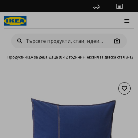
Проследяване на п
Магази
Burge
Camera
Продукти
›
IKEA за деца
›
Деца (8-12 години)
›
Текстил за детска стая 8-12
›
С
Добав