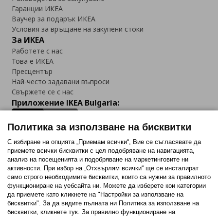
Гаранции ИКЕА
Ваучер за подарък ИКЕА
Условия за връщане на закупени стоки
За ИКЕА
Работете с нас
Това е ИКЕА
Пресцентър
Най-често задавани въпроси
Свържете се с нас
Приложение IKEA Bulgaria:
Политика за използване на бисквитки
С избиране на опцията „Приемам всички“, Вие се съгласявате да
приемете всички бисквитки с цел подобряване на навигацията,
Последвайте ни:
анализ на посещенията и подобряване на маркетинговите ни
активности. При избор на „Отхвърлям всички“ ще се инсталират
Facebook
Twitter
Youtube
Pinterest
Instagram
само строго необходимитe бисквитки, които са нужни за правилното
функциониране на уебсайта ни. Можете да изберете кои категории
да приемете като кликнете на "Настройки за използване на
бисквитки". За да видите пълната ни Политика за използване на
бисквитки, кликнете тук. За правилно функциониране на