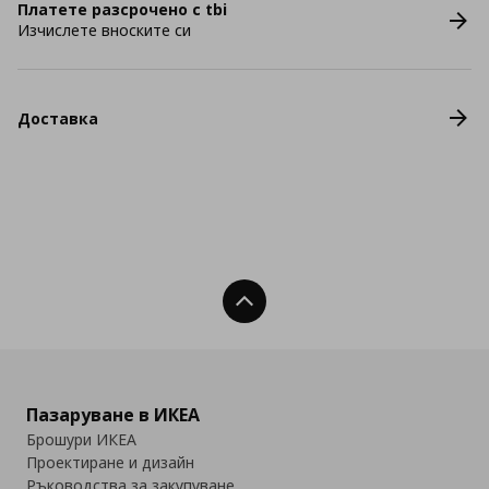
Платете разсрочено с tbi
Изчислете вноските си
Доставка
Нагоре
Пазаруване в ИКЕА
Брошури ИКЕА
Проектиране и дизайн
Ръководства за закупуване