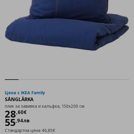
Цена с IKEA Family
SÅNGLÄRKA
плик за завивка и калъфка, 150x200 см
Цена
28,60 €
28
,
60
€
55
,
94
лв
Стандартна цена
40,85€