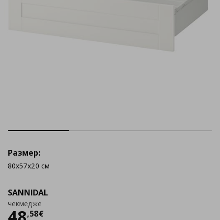
Размер:
80x57x20 см
SANNIDAL
чекмедже
Цена
48,58 €
48
,
58
€