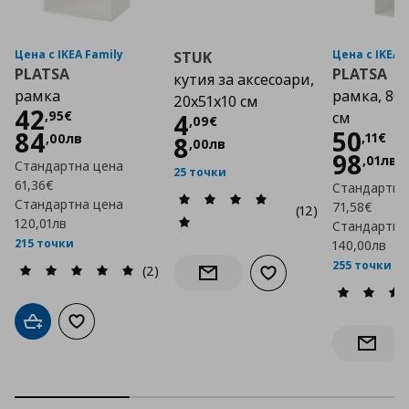
Цена с IKEA Family
Цена с IKEA 
STUK
PLATSA
PLATSA
кутия за аксесоари,
рамка
рамка, 80
20x51x10 см
Цена
42,95 €
42
,
95
€
Цена
4,09 €
4
см
,
09
€
Цена
50
84
,
11
€
,
00
лв
8
,
00
лв
98
,
01
лв
Стандартна цена
25 точки
61,36€
Стандартна
Стандартна цена
71,58€
(12)
120,01лв
Стандартна
215 точки
140,00лв
255 точки
(2)
Добави към списъка с
Информирай ме за наличност
Добави в кошницата
Добави към списъка с любими
Информ