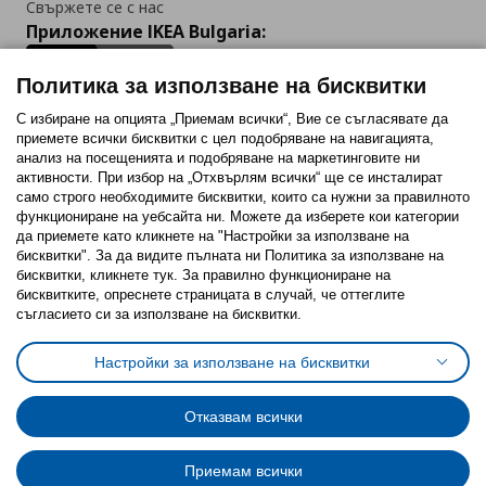
Свържете се с нас
Приложение IKEA Bulgaria:
Политика за използване на бисквитки
С избиране на опцията „Приемам всички“, Вие се съгласявате да
приемете всички бисквитки с цел подобряване на навигацията,
Последвайте ни:
анализ на посещенията и подобряване на маркетинговите ни
активности. При избор на „Отхвърлям всички“ ще се инсталират
Facebook
Twitter
Youtube
Pinterest
Instagram
само строго необходимитe бисквитки, които са нужни за правилното
функциониране на уебсайта ни. Можете да изберете кои категории
да приемете като кликнете на "Настройки за използване на
бисквитки". За да видите пълната ни Политика за използване на
бисквитки, кликнете тук. За правилно функциониране на
бисквитките, опреснете страницата в случай, че оттеглите
съгласието си за използване на бисквитки.
Политика за използване на бисквитки (Cookies)
Избор на настройки за използване на бисквитки
Настройки за използване на бисквитки
Условия за ползване на ikea.bg
Обща политика за личните данни
Политика за защита на личните данни на ikea.bg
Общи условия на програма IKEA Family
Отказвам всички
Политика за защита на лични данни на програма IKEA Family
Приемам всички