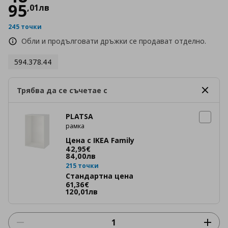
95
,
01
лв
245 точки
Обли и продълговати дръжки се продават отделно.
594.378.44
Трябва да се съчетае с
PLATSA
рамка
Цена с IKEA Family
Цена
42,95 €
42
,
95
€
84
,
00
лв
215 точки
Стандартна цена
Цена
61,36 €
61
,
36
€
120
,
01
лв