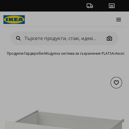
Проследяване на п
Магази
Burge
Camera
Продукти
›
Гардероби
›
Модулна система за съхранение PLATSA
›
Аксесоа
Добав