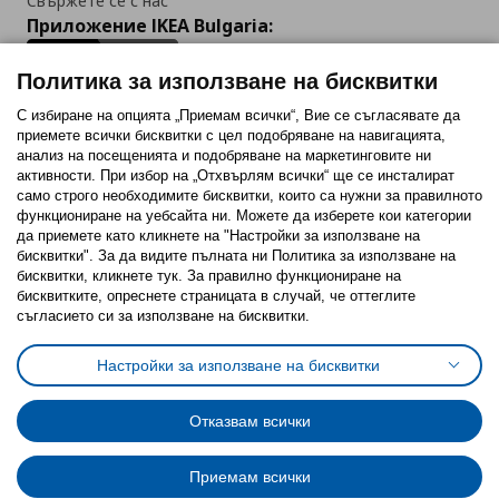
Свържете се с нас
Приложение IKEA Bulgaria:
Политика за използване на бисквитки
С избиране на опцията „Приемам всички“, Вие се съгласявате да
приемете всички бисквитки с цел подобряване на навигацията,
Последвайте ни:
анализ на посещенията и подобряване на маркетинговите ни
активности. При избор на „Отхвърлям всички“ ще се инсталират
Facebook
Twitter
Youtube
Pinterest
Instagram
само строго необходимитe бисквитки, които са нужни за правилното
функциониране на уебсайта ни. Можете да изберете кои категории
да приемете като кликнете на "Настройки за използване на
бисквитки". За да видите пълната ни Политика за използване на
бисквитки, кликнете тук. За правилно функциониране на
бисквитките, опреснете страницата в случай, че оттеглите
съгласието си за използване на бисквитки.
Политика за използване на бисквитки (Cookies)
Избор на настройки за използване на бисквитки
Настройки за използване на бисквитки
Условия за ползване на ikea.bg
Обща политика за личните данни
Политика за защита на личните данни на ikea.bg
Общи условия на програма IKEA Family
Отказвам всички
Политика за защита на лични данни на програма IKEA Family
Приемам всички