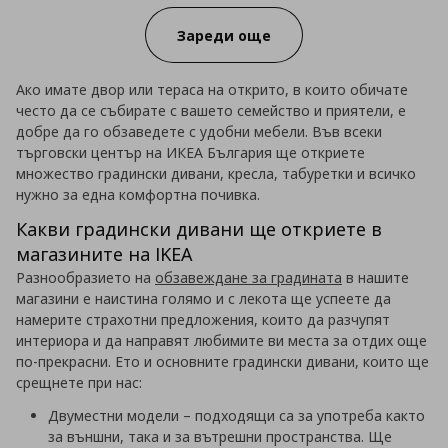
Зареди още
Ако имате двор или тераса на открито, в които обичате
често да се събирате с вашето семейство и приятели, е
добре да го обзаведете с удобни мебели. Във всеки
търговски център на ИКЕА България ще откриете
множество градински дивани, кресла, табуретки и всичко
нужно за една комфортна почивка.
Какви градински дивани ще откриете в
магазините на IKEA
Разнообразието на
обзавеждане за градината
в нашите
магазини е наистина голямо и с лекота ще успеете да
намерите страхотни предложения, които да разчупят
интериора и да направят любимите ви места за отдих още
по-прекрасни. Ето и основните градински дивани, които ще
срещнете при нас:
Двуместни модели – подходящи са за употреба както
за външни, така и за вътрешни пространства. Ще