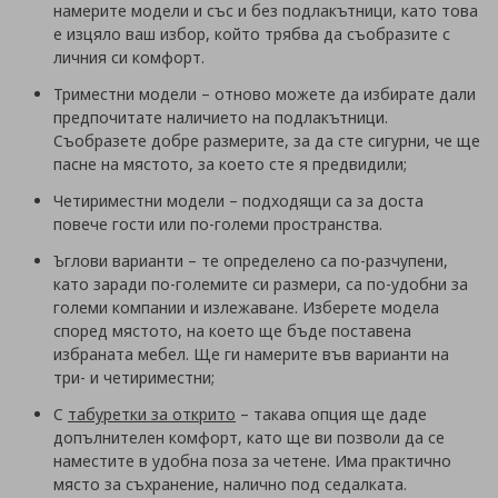
намерите модели и със и без подлакътници, като това
е изцяло ваш избор, който трябва да съобразите с
личния си комфорт.
Триместни модели – отново можете да избирате дали
предпочитате наличието на подлакътници.
Съобразете добре размерите, за да сте сигурни, че ще
пасне на мястото, за което сте я предвидили;
Четириместни модели – подходящи са за доста
повече гости или по-големи пространства.
Ъглови варианти – те определено са по-разчупени,
като заради по-големите си размери, са по-удобни за
големи компании и излежаване. Изберете модела
според мястото, на което ще бъде поставена
избраната мебел. Ще ги намерите във варианти на
три- и четириместни;
С
табуретки за открито
– такава опция ще даде
допълнителен комфорт, като ще ви позволи да се
наместите в удобна поза за четене. Има практично
място за съхранение, налично под седалката.