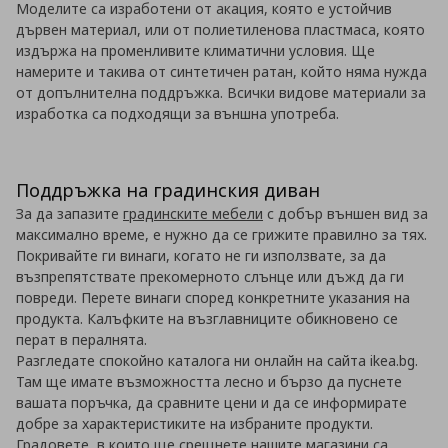
Моделите са изработени от акация, която е устойчив
дървен материал, или от полиетиленова пластмаса, която
издържа на променливите климатични условия. Ще
намерите и такива от синтетичен ратан, който няма нужда
от допълнителна поддръжка. Всички видове материали за
изработка са подходящи за външна употреба.
Поддръжка на градинския диван
За да запазите
градинските мебели
с добър външен вид за
максимално време, е нужно да се грижите правилно за тях.
Покривайте ги винаги, когато не ги използвате, за да
възпрепятствате прекомерното слънце или дъжд да ги
повреди. Перете винаги според конкретните указания на
продукта. Калъфките на възглавниците обикновено се
перат в пералнята.
Разгледате спокойно каталога ни онлайн на сайта ikea.bg.
Там ще имате възможността лесно и бързо да пуснете
вашата поръчка, да сравните цени и да се информирате
добре за характеристиките на избраните продукти.
Градовете, в които ще срещнете нашите магазини са