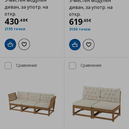
3-местен модулен
3-местен модулен
диван, за употр. на
диван, за употр. на
откр.
откр.
Цена
430,48 €
430
Цена
619,65 €
619
,
48
€
,
65
€
2155 точки
3100 точки
Добави в кошницата
Добави към списъка с любими
Добави в кошницата
Добави към списъка
Сравнение
Сравнение