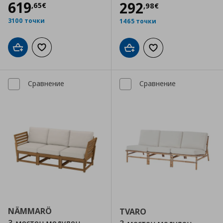
Цена
619,65 €
619
Цена
292,98 €
292
,
65
€
,
98
€
3100 точки
1465 точки
Добави в кошницата
Добави към списъка с любими
Добави в кошницата
Добави към списъка
Сравнение
Сравнение
NÄMMARÖ
TVARO