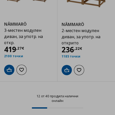
NÄMMARÖ
NÄMMARÖ
3-местен модулен
2-местен модулен
диван, за употр. на
диван, за употр. на
откр.
открито
Цена
419,27 €
419
Цена
236,22 €
236
,
27
€
,
22
€
2100 точки
1185 точки
Добави в кошницата
Добави към списъка с любими
Добави в кошницата
Добави към списъка
12 от 40 продукта налични
онлайн
12 от 40 продукта налични онла
Progress: