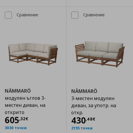
Сравнение
Сравнение
NÄMMARÖ
NÄMMARÖ
модулен ъглов 3-
3-местен модулен
местен диван, на
диван, за употр. на
открито
откр.
Цена
605,32 €
605
Цена
430,48 €
430
,
32
€
,
48
€
3030 точки
2155 точки