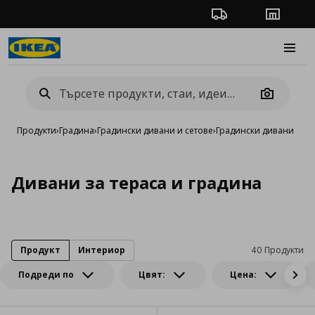
Проследяване на п
Магази
Burge
Camera
Продукти
›
Градина
›
Градински дивани и сетове
›
Градински дивани
Дивани за тераса и градина
Продукт
Интериор
40 Продукти
Подреди по
Цвят:
Цена: