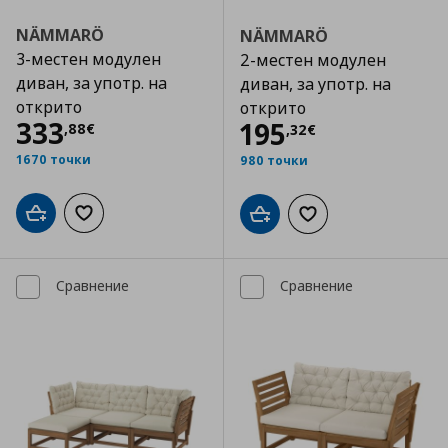
NÄMMARÖ
NÄMMARÖ
3-местен модулен
2-местен модулен
диван, за употр. на
диван, за употр. на
открито
открито
Цена
333,88 €
333
Цена
195,32 €
195
,
88
€
,
32
€
1670 точки
980 точки
Добави в кошницата
Добави към списъка с любими
Добави в кошницата
Добави към списъка
Сравнение
Сравнение