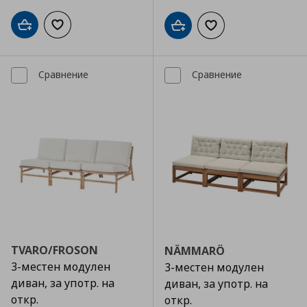
Добави в кошницата
Добави към списъка с любими
Добави в кошницата
Добави към списъка
Сравнение
Сравнение
TVARO/FROSON
NÄMMARÖ
3-местен модулен
3-местен модулен
диван, за употр. на
диван, за употр. на
откр.
откр.