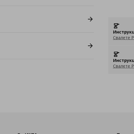
Инструкц
Свалете P
Инструкц
Свалете P