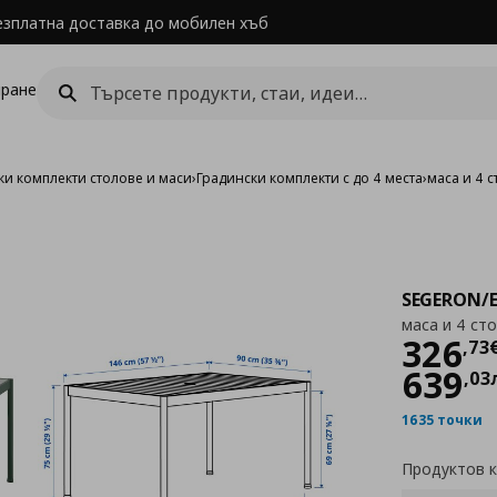
езплатна доставка до мобилен хъб
ране
ки комплекти столове и маси
›
Градински комплекти с до 4 места
›
маса и 4 с
SEGERON/
маса и 4 сто
Цен
326
,
73
639
,
03
1635 точки
Продуктов 