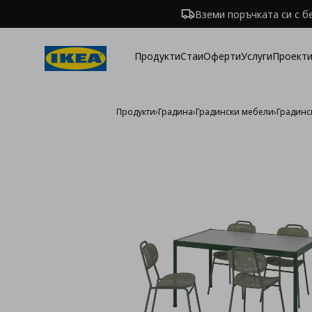
Вземи поръчката си с б
Продукти
Стаи
Оферти
Услуги
Проекти
Продукти
›
Градина
›
Градински мебели
›
Градинс