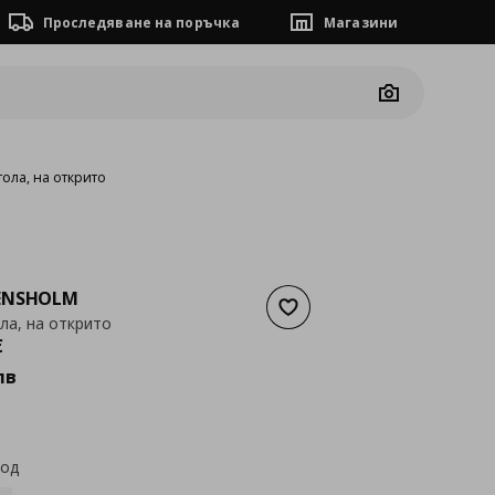
Проследяване на поръчка
Магазини
Camera
тола, на открито
ENSHOLM
Добави към списъка с люб
ла, на открито
а
326,73 €
€
лв
код