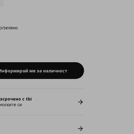
о/зелено
Информирай ме за наличност
зсрочено с tbi
носките си