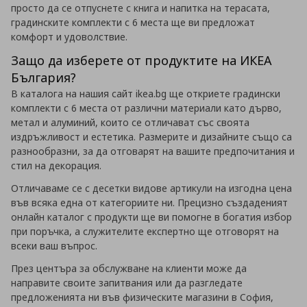
просто да се отпуснете с книга и напитка на терасата,
градинските комплекти с 6 места ще ви предложат
комфорт и удоволствие.
Защо да изберете от продуктите на ИКЕА
България?
В каталога на нашия сайт ikea.bg ще откриете градински
комплекти с 6 места от различни материали като дърво,
метал и алуминий, които се отличават със своята
издръжливост и естетика. Размерите и дизайните също са
разнообразни, за да отговарят на вашите предпочитания и
стил на декорация.
Отличаваме се с десетки видове артикули на изгодна цена
във всяка една от категориите ни. Прецизно създаденият
онлайн каталог с продукти ще ви помогне в богатия избор
при поръчка, а служителите експертно ще отговорят на
всеки ваш въпрос.
През центъра за обслужване на клиенти може да
направите своите запитвания или да разгледате
предложенията ни във физическите магазини в София,