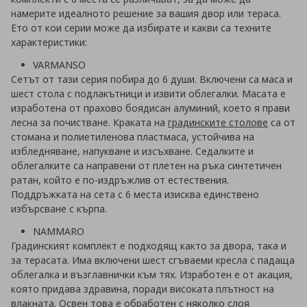
намерите идеалното решение за вашия двор или тераса.
Ето от кои серии може да избирате и какви са техните
характеристики:
VARMANSO
Сетът от тази серия побира до 6 души. Включени са маса и
шест стола с подлакътници и извити облегалки. Масата е
изработена от прахово боядисан алуминий, което я прави
лесна за почистване. Краката на
градинските столове
са от
стомана и полиетиленова пластмаса, устойчива на
избледняване, напукване и изсъхване. Седалките и
облегалките са направени от плетен на ръка синтетичен
ратан, който е по-издръжлив от естествения.
Поддръжката на сета с 6 места изисква единствено
избърсване с кърпа.
NAMMARO
Градинският комплект е подходящ както за двора, така и
за терасата. Има включени шест сгъваеми кресла с падаща
облегалка и възглавнички към тях. Изработен е от акация,
която придава здравина, поради високата плътност на
влакната. Освен това е обработен с няколко слоя