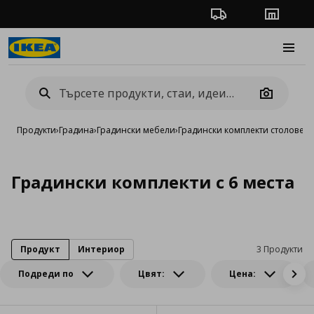
Проследяване на п
Магази
Burge
Camera
Продукти
›
Градина
›
Градински мебели
›
Градински комплекти столове и
Градински комплекти с 6 места
Продукт
Интериор
3 Продукти
Подреди по
Цвят:
Цена: