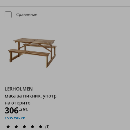
Сравнение
LERHOLMEN
маса за пикник, употр.
на открито
Цена
306,26 €
306
,
26
€
1535 точки
(1)