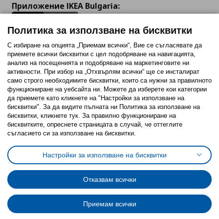
Приложение IKEA Bulgaria:
Политика за използване на бисквитки
С избиране на опцията „Приемам всички“, Вие се съгласявате да
приемете всички бисквитки с цел подобряване на навигацията,
Последвайте ни:
анализ на посещенията и подобряване на маркетинговите ни
активности. При избор на „Отхвърлям всички“ ще се инсталират
Facebook
Twitter
Youtube
Pinterest
Instagram
само строго необходимитe бисквитки, които са нужни за правилното
функциониране на уебсайта ни. Можете да изберете кои категории
да приемете като кликнете на "Настройки за използване на
бисквитки". За да видите пълната ни Политика за използване на
бисквитки, кликнете тук. За правилно функциониране на
бисквитките, опреснете страницата в случай, че оттеглите
съгласието си за използване на бисквитки.
Политика за използване на бисквитки (Cookies)
Избор на настройки за използване на бисквитки
Настройки за използване на бисквитки
Условия за ползване на ikea.bg
Обща политика за личните данни
Политика за защита на личните данни на ikea.bg
Общи условия на програма IKEA Family
Отказвам всички
Политика за защита на лични данни на програма IKEA Family
Приемам всички
© Inter-IKEA Systems B.V. 1999 - 2025