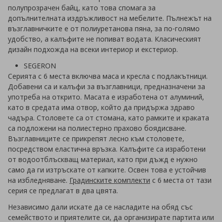
полупрозрачен байц, като това спомага за
допълнителната издръжливост на мебелите. Пълнежът на
възглавничките е от полиуретанова пяна, за по-голямо
удобство, а калъфите не попиват водата. Класическият
дизайн подхожда на всеки интериор и екстериор.
SEGERON
Серията с 6 места включва маса и кресла с подлакътници.
Добавени са и калъфи за възглавници, предназначени за
употреба на открито. Масата е изработена от алуминий,
като в средата има отвор, който да придържа здраво
чадъра. Столовете са от стомана, като рамките и краката
са подложени на полиестерно прахово боядисване.
Възглавниците се прикрепят лесно към столовете,
посредством еластична връзка. Калъфите са изработени
от водоотблъскващ материал, като при дъжд е нужно
само да ги изтръскате от капките. Освен това е устойчив
на избледняване.
Градинските комплекти
с 6 места от тази
серия се предлагат в два цвята.
Независимо дали искате да се насладите на обяд със
семейството и приятелите си, да организирате партита или