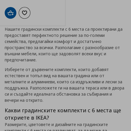
Добави в кошницата
Добави към списъка с любими
Нашите градински комплекти с 6 места са проектирани да
предоставят перфектното решение за по-големи
семейства, предлагайки комфорт и достатъчно
пространство за всички. Разполагаме с разнообразие от
външни мебели, които ще задоволят всеки вкус и
предпочитание.
Изберете от дървените комплекти, които добавят
естествен и топъл вид на вашата градина или от
металните и алуминиеви, които са издръжливи и лесни за
поддръжка. Разположете ги на вашата тераса или в двора
си и създайте идеалната обстановка за събирания и
вечери на открито.
Какви градинските комплекти с 6 места ще
откриете в IKEA?
Размерите, цветовете и дизайните на градинските
комплекти с 6 места се различават, за да може да