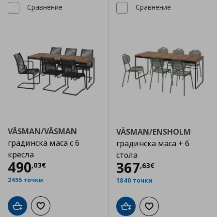
Сравнение
Сравнение
VÄSMAN/VÄSMAN
VÄSMAN/ENSHOLM
градинска маса с 6
градинска маса + 6
кресла
стола
Цена
490,03 €
490
Цена
367,63 €
367
,
03
€
,
63
€
2455 точки
1840 точки
Добави в кошницата
Добави към списъка с любими
Добави в кошницата
Добави към списъка