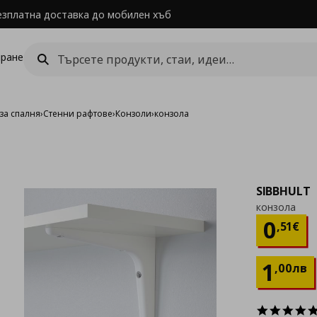
езплатна доставка до мобилен хъб
ране
за спалня
›
Стенни рафтове
›
Конзоли
›
конзола
SIBBHULT
конзола
Цен
0
,
51
€
1
,
00
лв