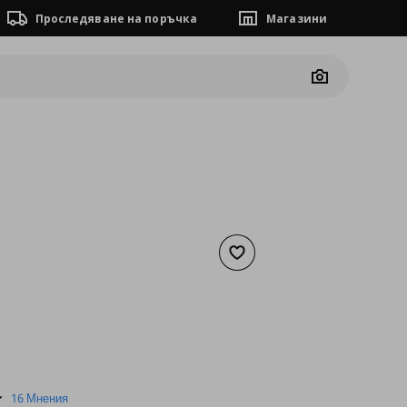
Проследяване на поръчка
Магазини
Camera
Добави към списъка с люб
а
0,51 €
4.9
16 Мнения