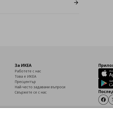
За ИКЕА
Прилож
Работете с нас
Това е ИКЕА
Пресцентър
Най-често задавани въпроси
Послед
Свържете се с нас
Faceb