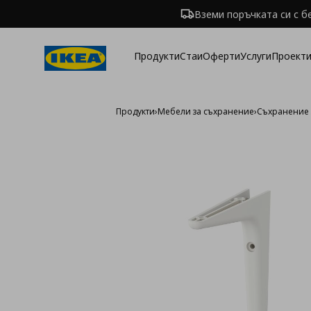
Вземи поръчката си с б
Продукти
Стаи
Оферти
Услуги
Проекти
Продукти
›
Мебели за съхранение
›
Съхранение 