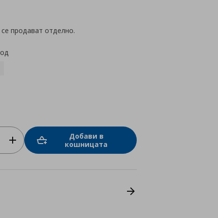
star
rating
 се продават отделно.
код
Добави в
кошницата