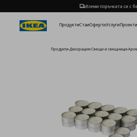
Вземи поръчката си с б
Продукти
Стаи
Оферти
Услуги
Проекти
Продукти
›
Декорация
›
Свещи и свещници
›
Аро