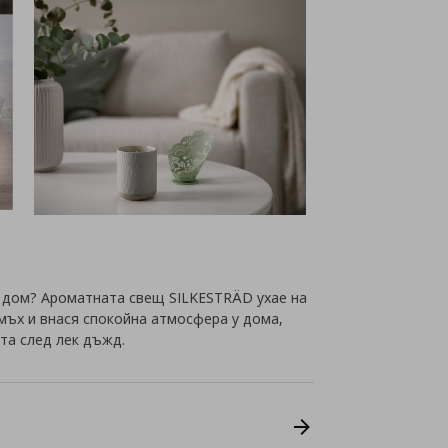
 дом? Ароматната свещ SILKESTRÄD ухае на
ъх и внася спокойна атмосфера у дома,
та след лек дъжд.