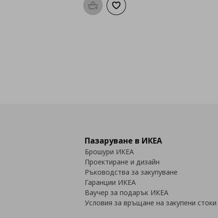
Προσθήκη στο καλάθι
Добави към списъка с любими
Пазаруване в ИКЕА
Брошури ИКЕА
Проектиране и дизайн
Ръководства за закупуване
Гаранции ИКЕА
Ваучер за подарък ИКЕА
Условия за връщане на закупени стоки