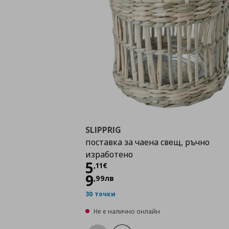
SLIPPRIG
поставка за чаена свещ, ръчно
изработено
Цена
5,11 €
5
,
11
€
9
,
99
лв
30 точки
Не е налично онлайн