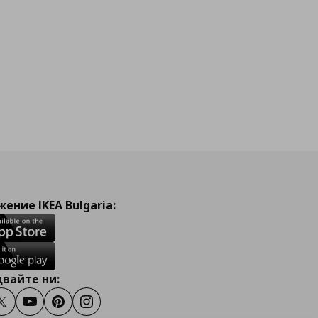
ение IKEA Bulgaria:
вайте ни:
ook
Twitter
Youtube
Pinterest
Instagram