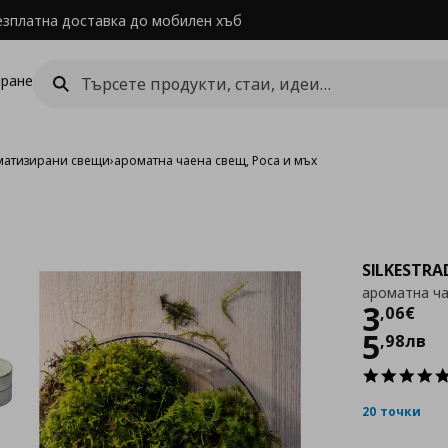
езплатна доставка до мобилен хъб
ране
матизирани свещи
›
ароматна чаена свещ, Роса и мъх
SILKESTRA
ароматна ча
Цен
3
,
06
€
5
,
98
лв
20 точки