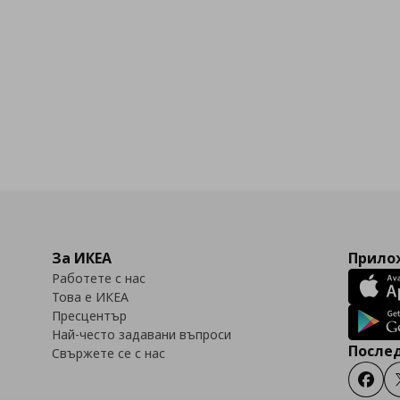
За ИКЕА
Прилож
Работете с нас
Това е ИКЕА
Пресцентър
Най-често задавани въпроси
Послед
Свържете се с нас
Faceb