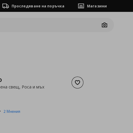
Проследяване на поръчка
Магазини
Camera
D
Добави към списъка с люб
ена свещ, Роса и мъх
а
3,06 €
5.0
2 Мнения
star
rating