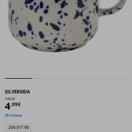
SILVERSIDA
чаша
Цена
4,09 €
4
,
09
€
25 точки
206.017.98