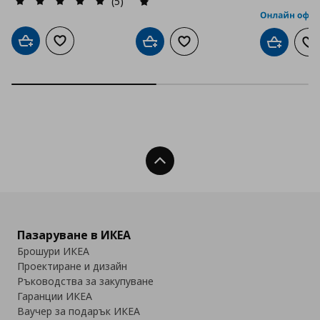
(5)
Добави в кошницата
Добави към списъка с любими
Добави в кошницата
Добави към списъка с люб
Добави в
До
Нагоре
Пазаруване в ИКЕА
Брошури ИКЕА
Проектиране и дизайн
Ръководства за закупуване
Гаранции ИКЕА
Ваучер за подарък ИКЕА