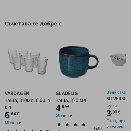
Съчетава се добре с
Цена с IKEA 
VARDAGEN
GLADELIG
SILVERSID
чаша, 310мл, 6 бр. в
чаша, 370 мл
Цена
4,09 €
4
купа
,
09
€
к-т
Цена
3
,
07
€
Цена
6,64 €
6
,
64
€
25 точки
Стандартна
35 точки
20 точки
(20)