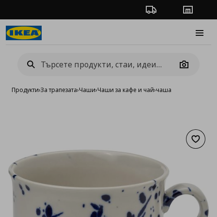
Проследяване на п
Магази
Burge
Camera
Продукти
›
За трапезата
›
Чаши
›
Чаши за кафе и чай
›
чаша
Добав