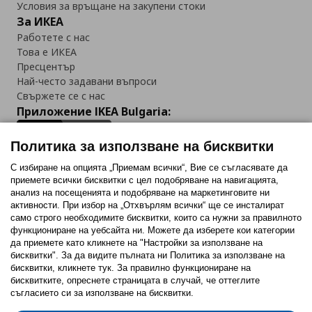
Условия за връщане на закупени стоки
За ИКЕА
Работете с нас
Това е ИКЕА
Пресцентър
Най-често задавани въпроси
Свържете се с нас
Приложение IKEA Bulgaria:
Политика за използване на бисквитки
С избиране на опцията „Приемам всички“, Вие се съгласявате да
приемете всички бисквитки с цел подобряване на навигацията,
Последвайте ни:
анализ на посещенията и подобряване на маркетинговите ни
активности. При избор на „Отхвърлям всички“ ще се инсталират
Facebook
Twitter
Youtube
Pinterest
Instagram
само строго необходимитe бисквитки, които са нужни за правилното
функциониране на уебсайта ни. Можете да изберете кои категории
да приемете като кликнете на "Настройки за използване на
бисквитки". За да видите пълната ни Политика за използване на
бисквитки, кликнете тук. За правилно функциониране на
бисквитките, опреснете страницата в случай, че оттеглите
съгласието си за използване на бисквитки.
Политика за използване на бисквитки (Cookies)
Избор на настройки за използване на бисквитки