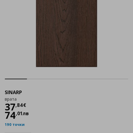
SINARP
врата
Цена
37,84 €
37
,
84
€
74
,
01
лв
190 точки