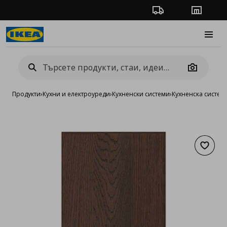
Проследяване на п
Магази
Burge
Camera
Продукти
›
Кухни и електроуреди
›
Кухненски системи
›
Кухненска систе
Добав