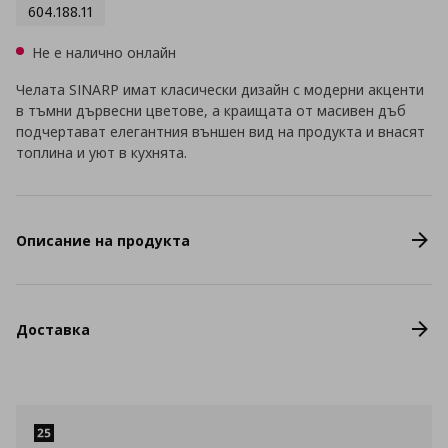
604.188.11
Не е налично онлайн
Челата SINARP имат класически дизайн с модерни акценти
в тъмни дървесни цветове, а краищата от масивен дъб
подчертават елегантния външен вид на продукта и внасят
топлина и уют в кухнята.
Описание на продукта
Доставка