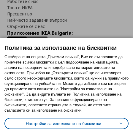
Работете с нас
Това е ИКЕА
Пресцентър
Най-често задавани въпроси
Свържете се с нас
Приложение IKEA Bulgaria:
Политика за използване на бисквитки
С избиране на опцията „Приемам всички“, Вие се съгласявате да
приемете всички бисквитки с цел подобряване на навигацията,
Последвайте ни:
анализ на посещенията и подобряване на маркетинговите ни
активности. При избор на „Отхвърлям всички“ ще се инсталират
Facebook
Twitter
Youtube
Pinterest
Instagram
само строго необходимитe бисквитки, които са нужни за правилното
функциониране на уебсайта ни. Можете да изберете кои категории
да приемете като кликнете на "Настройки за използване на
бисквитки". За да видите пълната ни Политика за използване на
бисквитки, кликнете тук. За правилно функциониране на
бисквитките, опреснете страницата в случай, че оттеглите
съгласието си за използване на бисквитки.
Политика за използване на бисквитки (Cookies)
Избор на настройки за използване на бисквитки
Настройки за използване на бисквитки
Условия за ползване на ikea.bg
Обща политика за личните данни
Политика за защита на личните данни на ikea.bg