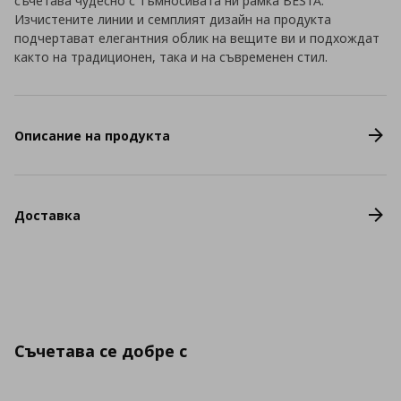
съчетава чудесно с тъмносивата ни рамка BESTÅ.
Изчистените линии и семплият дизайн на продукта
подчертават елегантния облик на вещите ви и подхождат
както на традиционен, така и на съвременен стил.
Описание на продукта
Доставка
Съчетава се добре с