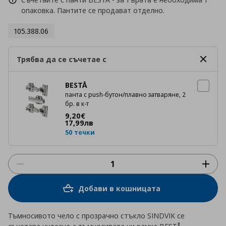
опаковка. Пантите се продават отделно.
105.388.06
Трябва да се съчетае с
BESTÅ
панта с push-бутон/плавно затваряне, 2
бр. в к-т
Цена
9,20 €
9
,
20
€
17
,
99
лв
50 точки
Добави в кошницата
Тъмносивото чело с прозрачно стъкло SINDVIK се