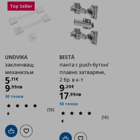
Top Seller
UNDVIKA
BESTÅ
заключващ
панта с push-бутон/
механизъм
плавно затваряне,
Цена
5,11 €
5
,
11
€
2 бр. в к-т
Цена
9,20 €
9
9
,
20
€
,
99
лв
17
,
99
лв
30 точки
50 точки
(18)
(16)
Добави в кошницата
Добави към списъка с любими