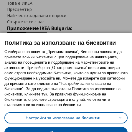
Това е ИКЕА
Пресцентър
Най-често задавани въпроси
Свържете се с нас
Приложение IKEA Bulgaria:
Политика за използване на бисквитки
С избиране на опцията „Приемам всички“, Вие се съгласявате да
приемете всички бисквитки с цел подобряване на навигацията,
Последвайте ни:
анализ на посещенията и подобряване на маркетинговите ни
активности. При избор на „Отхвърлям всички“ ще се инсталират
Facebook
Twitter
Youtube
Pinterest
Instagram
само строго необходимитe бисквитки, които са нужни за правилното
функциониране на уебсайта ни. Можете да изберете кои категории
да приемете като кликнете на "Настройки за използване на
бисквитки". За да видите пълната ни Политика за използване на
бисквитки, кликнете тук. За правилно функциониране на
бисквитките, опреснете страницата в случай, че оттеглите
съгласието си за използване на бисквитки.
Политика за използване на бисквитки (Cookies)
Избор на настройки за използване на бисквитки
Настройки за използване на бисквитки
Условия за ползване на ikea.bg
Обща политика за личните данни
Политика за защита на личните данни на ikea.bg
Общи условия на програма IKEA Family