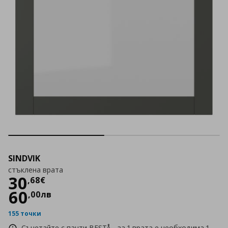
SINDVIK
стъклена врата
Цена
30,68 €
30
,
68
€
60
,
00
лв
155 точки
Съчетайте с панти BESTÅ - за 1 врата е необходима 1