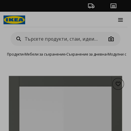
Проследяване на п
Магази
Burge
Camera
Продукти
›
Мебели за съхранение
›
Съхранение за дневна
›
Модулни сист
Добав