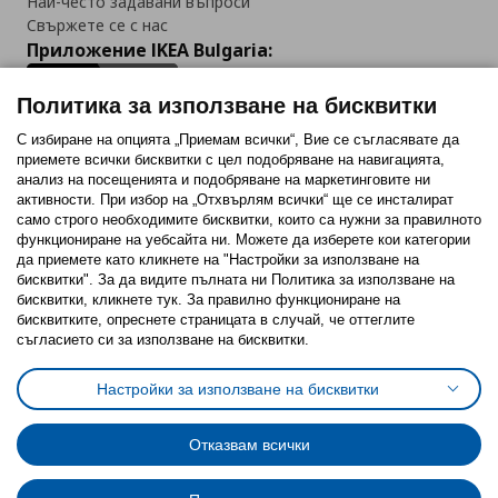
Най-често задавани въпроси
Свържете се с нас
Приложение IKEA Bulgaria:
Политика за използване на бисквитки
С избиране на опцията „Приемам всички“, Вие се съгласявате да
приемете всички бисквитки с цел подобряване на навигацията,
Последвайте ни:
анализ на посещенията и подобряване на маркетинговите ни
активности. При избор на „Отхвърлям всички“ ще се инсталират
Facebook
Twitter
Youtube
Pinterest
Instagram
само строго необходимитe бисквитки, които са нужни за правилното
функциониране на уебсайта ни. Можете да изберете кои категории
да приемете като кликнете на "Настройки за използване на
бисквитки". За да видите пълната ни Политика за използване на
бисквитки, кликнете тук. За правилно функциониране на
бисквитките, опреснете страницата в случай, че оттеглите
съгласието си за използване на бисквитки.
Политика за използване на бисквитки (Cookies)
Избор на настройки за използване на бисквитки
Настройки за използване на бисквитки
Условия за ползване на ikea.bg
Обща политика за личните данни
Политика за защита на личните данни на ikea.bg
Общи условия на програма IKEA Family
Отказвам всички
Политика за защита на лични данни на програма IKEA Family