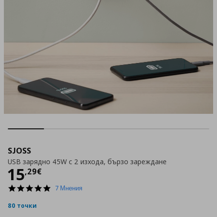
SJOSS
USB зарядно 45W с 2 изхода, бързо зареждане
Цена
15,29 €
15
,
29
€
5.0
7 Мнения
star
rating
80 точки