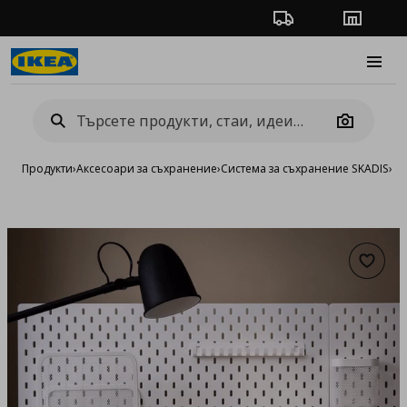
Проследяване на п
Магази
Burge
Camera
Продукти
›
Аксесоари за съхранение
›
Система за съхранение SKADIS
›
Мо
Добав