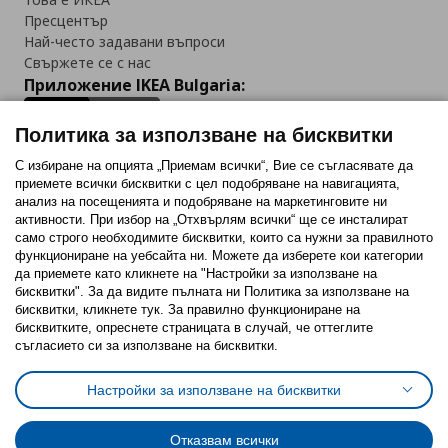
Пресцентър
Най-често задавани въпроси
Свържете се с нас
Приложение IKEA Bulgaria:
Политика за използване на бисквитки
С избиране на опцията „Приемам всички“, Вие се съгласявате да
приемете всички бисквитки с цел подобряване на навигацията,
Последвайте ни:
анализ на посещенията и подобряване на маркетинговите ни
активности. При избор на „Отхвърлям всички“ ще се инсталират
Facebook
Twitter
Youtube
Pinterest
Instagram
само строго необходимитe бисквитки, които са нужни за правилното
функциониране на уебсайта ни. Можете да изберете кои категории
да приемете като кликнете на "Настройки за използване на
бисквитки". За да видите пълната ни Политика за използване на
бисквитки, кликнете тук. За правилно функциониране на
бисквитките, опреснете страницата в случай, че оттеглите
съгласието си за използване на бисквитки.
Политика за използване на бисквитки (Cookies)
Избор на настройки за използване на бисквитки
Настройки за използване на бисквитки
Условия за ползване на ikea.bg
Обща политика за личните данни
Политика за защита на личните данни на ikea.bg
Общи условия на програма IKEA Family
Отказвам всички