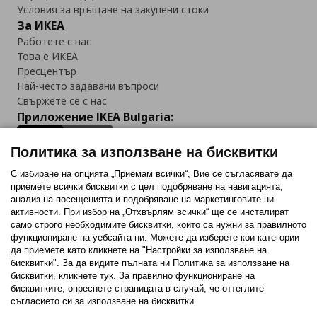
Условия за връщане на закупени стоки
За ИКЕА
Работете с нас
Това е ИКЕА
Пресцентър
Най-често задавани въпроси
Свържете се с нас
Приложение IKEA Bulgaria:
Политика за използване на бисквитки
С избиране на опцията „Приемам всички“, Вие се съгласявате да
приемете всички бисквитки с цел подобряване на навигацията,
Последвайте ни:
анализ на посещенията и подобряване на маркетинговите ни
активности. При избор на „Отхвърлям всички“ ще се инсталират
Facebook
Twitter
Youtube
Pinterest
Instagram
само строго необходимитe бисквитки, които са нужни за правилното
функциониране на уебсайта ни. Можете да изберете кои категории
да приемете като кликнете на "Настройки за използване на
бисквитки". За да видите пълната ни Политика за използване на
бисквитки, кликнете тук. За правилно функциониране на
бисквитките, опреснете страницата в случай, че оттеглите
съгласието си за използване на бисквитки.
Политика за използване на бисквитки (Cookies)