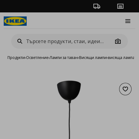
Проследяване на п
Магази
Burge
Camera
Продукти
›
Осветление
›
Лампи за таван
›
Висящи лампи
›
висяща лампа с
Добав