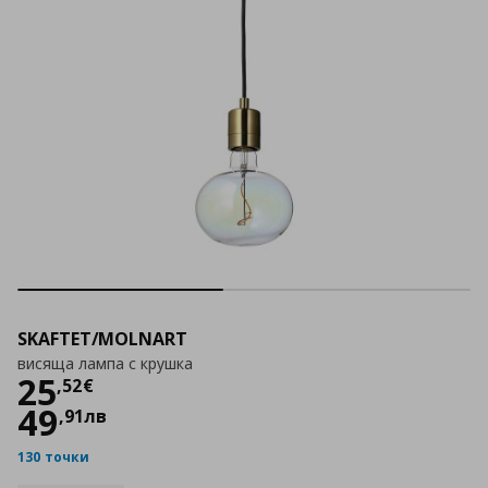
SKAFTET/MOLNART
висяща лампа с крушка
Цена
25,52 €
25
,
52
€
49
,
91
лв
130 точки