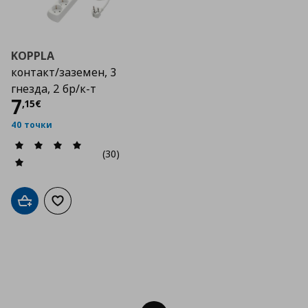
KOPPLA
контакт/заземен, 3
гнезда, 2 бр/к-т
Цена
7,15 €
7
,
15
€
40 точки
(30)
Добави в кошницата
Добави към списъка с любими