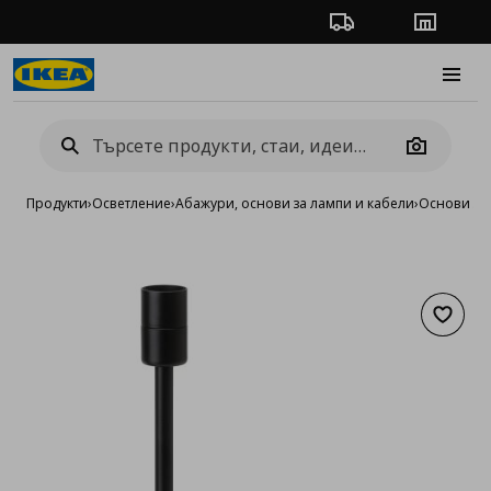
Проследяване на п
Магази
Burge
Camera
Продукти
›
Осветление
›
Абажури, основи за лампи и кабели
›
Основи за
Добав