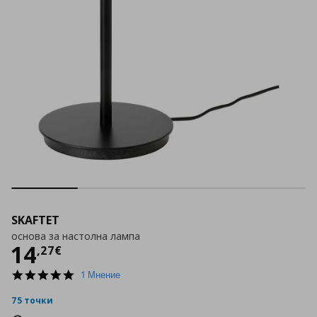
SKAFTET
основа за настолна лампа
Цена
14,27 €
14
,
27
€
5.0
1 Мнение
star
rating
75 точки