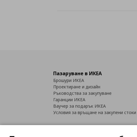
Пазаруване в ИКЕА
Брошури ИКЕА
Проектиране и дизайн
Ръководства за закупуване
Гаранции ИКЕА
Ваучер за подарък ИКЕА
Условия за връщане на закупени стоки