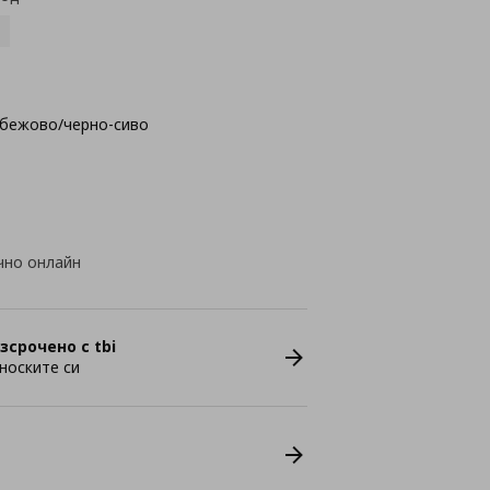
-бежово/черно-сиво
чно онлайн
зсрочено с tbi
носките си