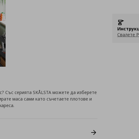
Инструкц
Свалете P
ас? Със серията SKÅLSTA можете да изберете
ирате маса сами като съчетаете плотове и
хареса.