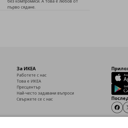
без компромиси. А това е любов от
първо сядане.
За ИКЕА
Прилож
Работете с нас
Това е ИКЕА
Пресцентър
Най-често задавани въпроси
Послед
Свържете се с нас
Faceb