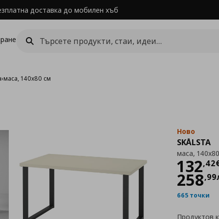
езплатна доставка до мобилен хъб
ране
а
›
маса, 140x80 см
Ново
SKÅLSTA
маса, 140x8
Цен
132
,
42
258
,
99
665 точки
Продуктов 