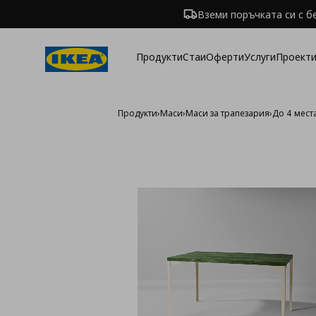
Вземи поръчката си с б
Продукти
Стаи
Оферти
Услуги
Проекти
Продукти
›
Маси
›
Маси за трапезария
›
До 4 мест