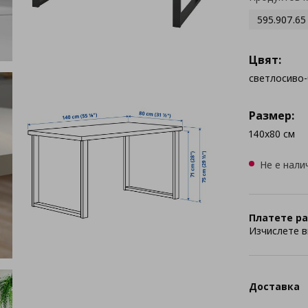
595.907.65
Цвят:
светлосиво
Размер:
140x80 см
Не е нали
Платете ра
Изчислете в
Доставка