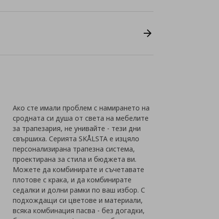
Ако сте имали проблем с намирането на
сродната си душа от света на мебелите
за трапезария, не унивайте - тези дни
свършиха. Серията SKÅLSTA е изцяло
персонализирана трапезна система,
проектирана за стила и бюджета ви.
Можете да комбинирате и съчетавате
плотове с крака, и да комбинирате
седалки и долни рамки по ваш избор. С
подхождащи си цветове и материали,
всяка комбинация пасва - без догадки,